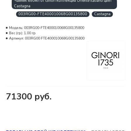
Чайник 680мл от Ginori коллекция Oriente Italiano цвет
Castagna
003RG00-FTE400010068G00135800
Castagna
Модель:
003RG00-FTE400010068G00135800
Вес (гр):
1.00 гр
Артикул:
003RG00 FTE400010068G00135800
71300 руб.