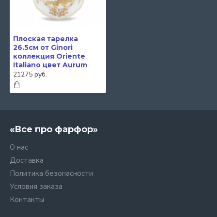
Плоская тарелка
26.5см от Ginori
коллекция Oriente
Italiano цвет Aurum
21275 руб.
«Все про фарфор»
О нас
Доставка
Политика безопасности
Условия заказа
Контакты