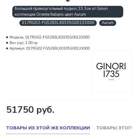
Большой прямоугольный поднос 33.3см от Ginori
коллекция Oriente Italiano цвет Aurum
017RG02-FG5283LX0335G00133000
Aurum
Модель:
017RG02-FG5283LX0335G00133000
Вес (гр):
1.00 гр
Артикул:
017RG02 FG5283LX0335G00133000
51750 руб.
ТОВАРЫ ИЗ ЭТОЙ ЖЕ КОЛЛЕКЦИИ
ТОВАРЫ ЭТОГО 