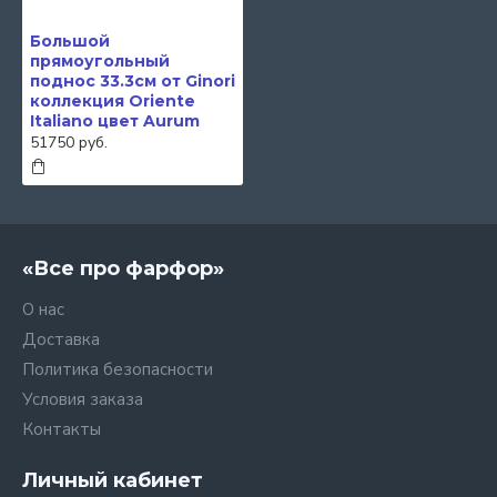
Большой
прямоугольный
поднос 33.3см от Ginori
коллекция Oriente
Italiano цвет Aurum
51750 руб.
«Все про фарфор»
О нас
Доставка
Политика безопасности
Условия заказа
Контакты
Личный кабинет