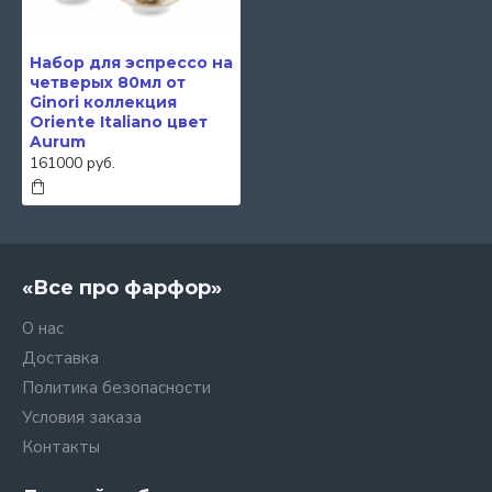
Набор для эспрессо на
четверых 80мл от
Ginori коллекция
Oriente Italiano цвет
Aurum
161000 руб.
«Все про фарфор»
О нас
Доставка
Политика безопасности
Условия заказа
Контакты