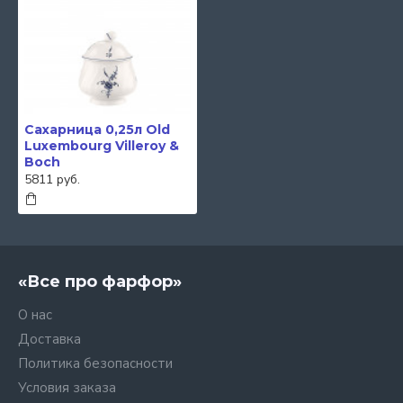
Сахарница 0,25л Old
Luxembourg Villeroy &
Boch
5811 руб.
«Все про фарфор»
О нас
Доставка
Политика безопасности
Условия заказа