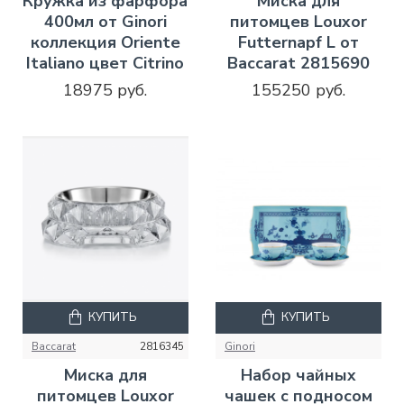
Кружка из фарфора
Миска для
400мл от Ginori
питомцев Louxor
коллекция Oriente
Futternapf L от
Italiano цвет Citrino
Baccarat 2815690
18975 руб.
155250 руб.
КУПИТЬ
КУПИТЬ
Baccarat
2816345
Ginori
Миска для
Набор чайных
питомцев Louxor
чашек с подносом