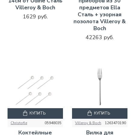
14см от Udine Сталь
приборов из 30
Villeroy & Boch
предметов Ella
Сталь + узорная
1629 руб.
позолота Villeroy &
Boch
42263 руб.
КУПИТЬ
КУПИТЬ
Christofle
05948035
Villeroy & Boch
1263470190
Коктейлные
Вилка для