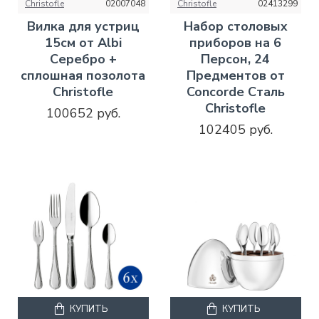
Christofle
02007048
Christofle
02413299
Вилка для устриц
Набор столовых
15см от Albi
приборов на 6
Серебро +
Персон, 24
сплошная позолота
Предментов от
Christofle
Concorde Сталь
Christofle
100652 руб.
102405 руб.
КУПИТЬ
КУПИТЬ