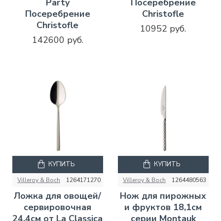
Party
Посеребрение
Посеребрение
Christofle
Christofle
10952 руб.
142600 руб.
КУПИТЬ
КУПИТЬ
Villeroy & Boch
1264171270
Villeroy & Boch
1264480563
Ложка для овощей/
Нож для пирожных
сервировочная
и фруктов 18,1см
24,4см от La Classica
серии Montauk