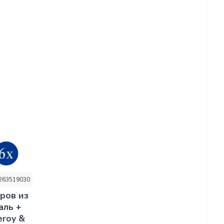
263519030
ров из
аль +
eroy &