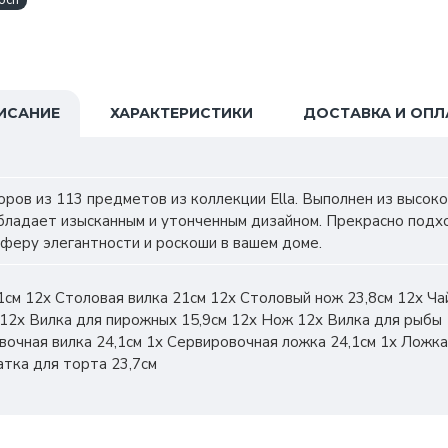
och
ИСАНИЕ
ХАРАКТЕРИСТИКИ
ДОСТАВКА И ОПЛ
ров из 113 предметов из коллекции Ella. Выполнен из высоко
бладает изысканным и утонченным дизайном. Прекрасно подх
сферу элегантности и роскоши в вашем доме.
1см 12х Столовая вилка 21см 12х Столовый нож 23,8см 12х Ча
12х Вилка для пирожных 15,9см 12х Нож 12х Вилка для рыбы 
вочная вилка 24,1см 1х Сервировочная ложка 24,1см 1х Ложка
атка для торта 23,7см