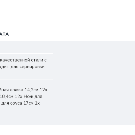
АТА
качественной стали с
одит для сервировки
йная ложка 14,2см 12х
18,4см 12х Нож для
 для соуса 17см 1х