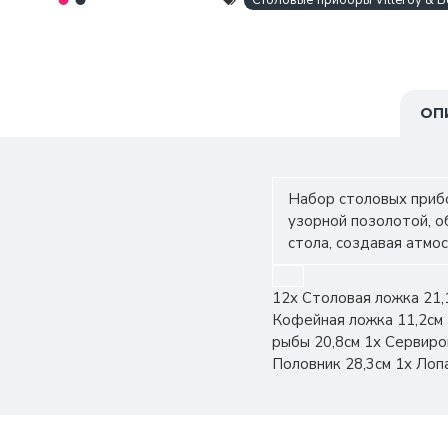
Столовые приборы Villeroy & B
ОП
Набор столовых прибо
узорной позолотой, о
стола, создавая атмо
12х Столовая ложка 21,
Кофейная ложка 11,2см 
рыбы 20,8см 1х Сервиро
Половник 28,3см 1х Лоп