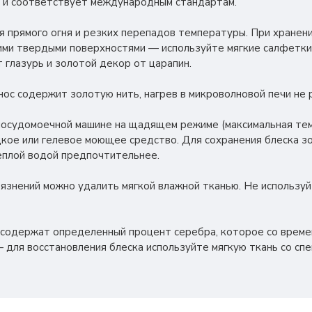
 и соответствует международным стандартам.
я прямого огня и резких перепадов температуры. При хранен
ими твердыми поверхностями — используйте мягкие салфетки
 глазурь и золотой декор от царапин.
нос содержит золотую нить, нагрев в микроволновой печи не
посудомоечной машине на щадящем режиме (максимальная темп
кое или гелевое моющее средство. Для сохранения блеска з
теплой водой предпочтительнее.
грязнений можно удалить мягкой влажной тканью. Не использу
 содержат определенный процент серебра, которое со врем
 для восстановления блеска используйте мягкую ткань со сп