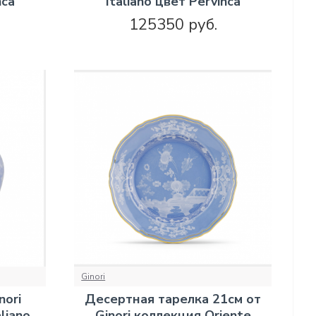
nca
Italiano цвет Pervinca
125350 руб.
Ginori
nori
Десертная тарелка 21см от
liano
Ginori коллекция Oriente