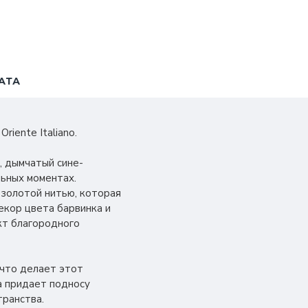
АТА
iente Italiano.
, дымчатый сине-
льных моментах.
 золотой нитью, которая
екор цвета барвинка и
кт благородного
 что делает этот
а придает подносу
транства.