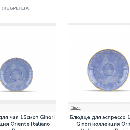
 ЖЕ БРЕНДА
Ginori
ля чая 15смот Ginori
Блюдце для эспрессо 1
ия Oriente Italiano
Ginori коллекция Ori