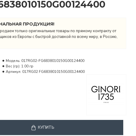
6838010150G00124400
НАЛЬНАЯ ПРОДУКЦИЯ!
родаем только оригинальные товары по прямому контракту от
иков из Европы с быстрой доставкой по всему миру, в Россию,
Модель:
017RG02-FG6838010150G00124400
Вес (гр):
1.00 гр
Артикул:
017RG02 FG6838010150G00124400
КУПИТЬ