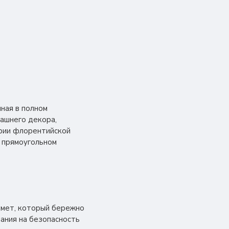
нная в полном
машнего декора,
ории флорентийской
м прямоугольном
едмет, который бережно
ания на безопасность