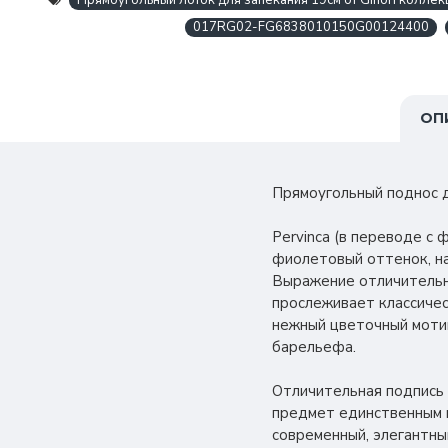
Прямоугольный лоток для запекания 19см от Ginori коллекция
017RG02-FG6838010150G00124400
ОП
Прямоугольный поднос дл
Pervinca (в переводе с
фиолетовый оттенок, на
Выражение отличительно
прослеживает классичес
нежный цветочный моти
барельефа.
Отличительная подпись 
предмет единственным 
современный, элегантны