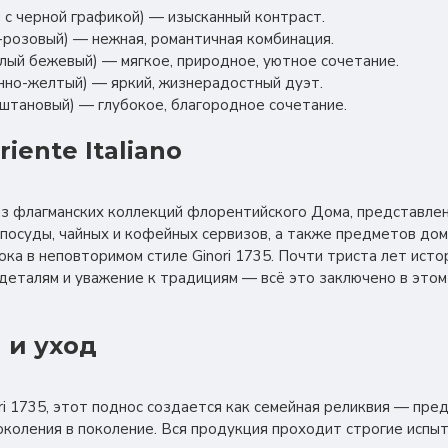
ый с черной графикой) — изысканный контраст.
о-розовый) — нежная, романтичная комбинация.
еплый бежевый) — мягкое, природное, уютное сочетание.
имонно-желтый) — яркий, жизнерадостный дуэт.
каштановый) — глубокое, благородное сочетание.
iente Italiano
а из флагманских коллекций флорентийского Дома, представле
посуды, чайных и кофейных сервизов, а также предметов до
ка в неповторимом стиле Ginori 1735. Почти триста лет ист
деталям и уважение к традициям — всё это заключено в это
 и уход
nori 1735, этот поднос создается как семейная реликвия — пр
околения в поколение. Вся продукция проходит строгие испыт