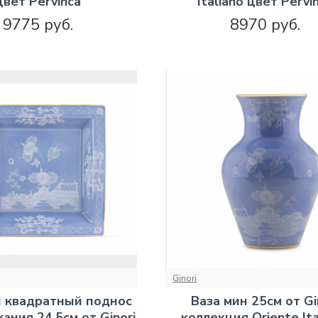
цвет Pervinca
Italiano цвет Pervi
9775 руб.
8970 руб.
Ginori
 квадратный поднос
Ваза мин 25см от Gi
ания 24.5см от Ginori
коллекция Oriente Ita