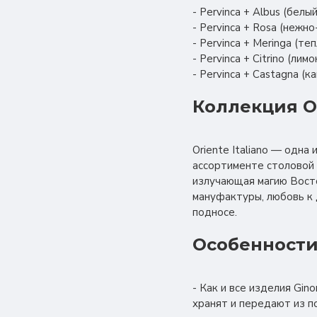
- Pervinca + Albus (бел
- Pervinca + Rosa (нежн
- Pervinca + Meringa (т
- Pervinca + Citrino (л
- Pervinca + Castagna (
Коллекция Or
Oriente Italiano — одн
ассортименте столовой 
излучающая магию Восто
мануфактуры, любовь к 
подносе.
Особенности
- Как и все изделия Gi
хранят и передают из п