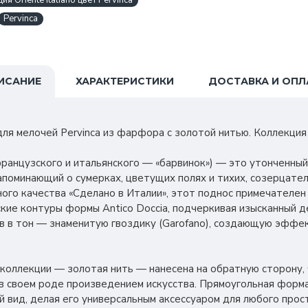
 Oriente Italiano цвет Pervinca
Pervinca
ИСАНИЕ
ХАРАКТЕРИСТИКИ
ДОСТАВКА И ОПЛ
я мелочей Pervinca из фарфора с золотой нитью. Коллекция Or
 французского и итальянского — «барвинок») — это утонченный
поминающий о сумерках, цветущих полях и тихих, созерцате
го качества «Сделано в Италии», этот поднос примечателен
кие контуры формы Antico Doccia, подчеркивая изысканный д
в в тон — знаменитую гвоздику (Garofano), создающую эффе
коллекции — золотая нить — нанесена на обратную сторону,
в своем роде произведением искусства. Прямоугольная форм
й вид, делая его универсальным аксессуаром для любого прос