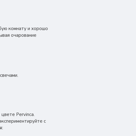
бую комнату и хорошо
зывая очарование
свечами.
 цвете Pervinca.
экспериментируйте с
я: