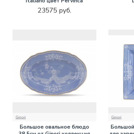
Italiano цвет Pervinca
23575 руб.
Ginori
Ginori
Большое овальное блюдо
Большой
38.5см от Ginori коллекция
для запек