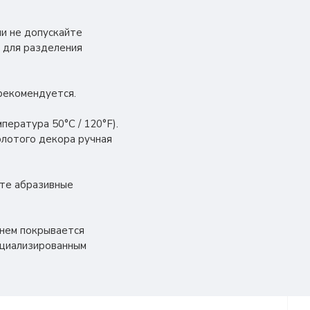
ии не допускайте
 для разделения
 рекомендуется.
ература 50°C / 120°F).
олотого декора ручная
йте абразивные
енем покрывается
ециализированным