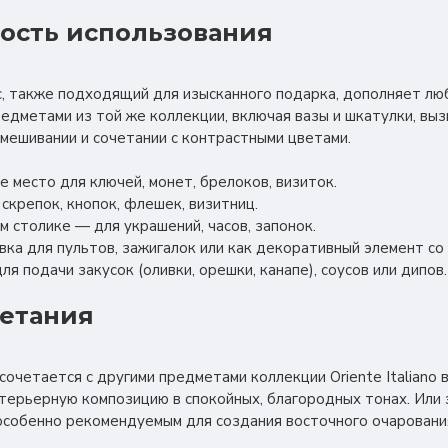
ость использования
, также подходящий для изысканного подарка, дополняет лю
редметами из той же коллекции, включая вазы и шкатулки, вы
смешивании и сочетании с контрастными цветами.
е место для ключей, монет, брелоков, визиток.
 скрепок, кнопок, флешек, визитниц.
ом столике — для украшений, часов, запонок.
авка для пультов, зажигалок или как декоративный элемент со 
для подачи закусок (оливки, орешки, канапе), соусов или дипов.
четания
очетается с другими предметами коллекции Oriente Italiano в
ерьерную композицию в спокойных, благородных тонах. Или 
особенно рекомендуемым для создания восточного очаровани