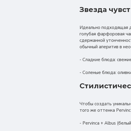
Звезда чувс
Идеально подходящая дл
голубая фарфоровая чаш
сдержанной утонченност
обычный аперитив в нео
- Сладкие блюда: свежие
- Соленые блюда: оливки
Стилистичес
Чтобы создать уникальн
того же оттенка Pervinc
- Pervinca + Albus (бел