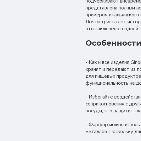
подчеркивают вневремен
представлена полным ас
примером итальянского 
Почти триста лет истор
это заключено в одной 
Особенности
- Как и все изделия Gin
хранят и передают из п
для пищевых продуктов
функциональность на до
- Избегайте воздействи
соприкосновения с друг
посуды, это защитит гл
- Фарфор можно использ
металлов. Поскольку да