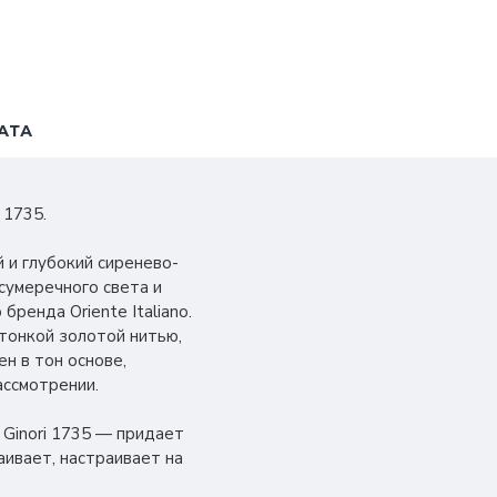
АТА
 1735.
 и глубокий сиренево-
сумеречного света и
ренда Oriente Italiano.
тонкой золотой нитью,
н в тон основе,
ссмотрении.
 Ginori 1735 — придает
аивает, настраивает на