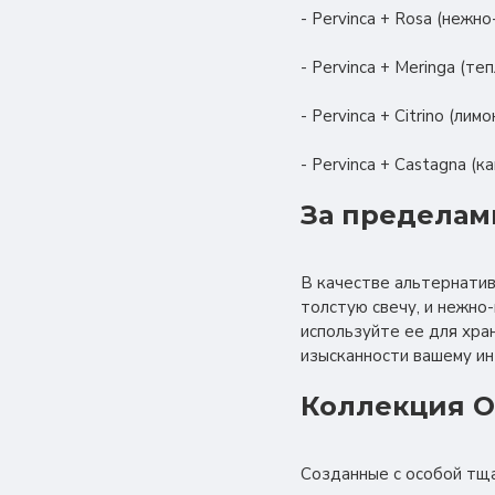
- Pervinca + Rosa (нежн
- Pervinca + Meringa (т
- Pervinca + Citrino (л
- Pervinca + Castagna (
За пределам
В качестве альтернатив
толстую свечу, и нежно
используйте ее для хра
изысканности вашему ин
Коллекция Or
Созданные с особой тща