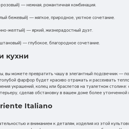
о-розовый) — нежная, романтичная комбинация.
еплый бежевый) — мягкое, природное, уютное сочетание.
имонно-желтый) — яркий, жизнерадостный дуэт.
каштановый) — глубокое, благородное сочетание.
и кухни
ы, вы можете превратить чашу в элегантный подсвечник — п
-голубой фарфор будет красиво отражать и рассеивать тепло
нения украшений, колец или браслетов на туалетном столике:
терьеру, сделав обстановку в вашем доме более утонченной 
iente Italiano
тельностью и вниманием к деталям, изделия из этой культово