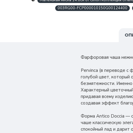
Маленькая миска 14.6см от Ginori коллекция Oriente
003RG00-FCP000010150G00124400
ОП
Фарфоровая чаша нежно-г
Pervinca (в переводе с
голубой цвет, который 
безмятежности. Именно т
Характерный цветочный 
придавая всему изделию
создавая эффект благо
Форма Antico Doccia — 
чаше классическую элег
спокойный лад и дарит