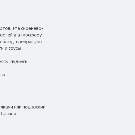
тов, эта сиренево-
гостей в атмосферу
ых блюд: превращает
и и соусы.
ссы, пудинги.
ги.
елками или подносами
taliano: