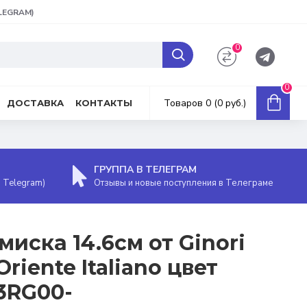
ELEGRAM)
0
0
Товаров 0 (0 руб.)
ДОСТАВКА
КОНТАКТЫ
ГРУППА В ТЕЛЕГРАМ
, Telegram)
Отзывы и новые поступления в Телеграме
иска 14.6см от Ginori
riente Italiano цвет
03RG00-