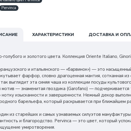
 Italiano цвет Pervinca
Pervinca
ИСАНИЕ
ХАРАКТЕРИСТИКИ
ДОСТАВКА И ОПЛ
олубого и золотого цвета. Коллекция Oriente Italiano, Ginori
 французского и итальянского — «барвинок») — это насыщенный
окутывает фарфор, словно драгоценная мантия, сотканная из 
ак выглядит эта синяя чаша из коллекции посуды культового б
мотив — знаменитая гвоздика (Garofano) — подчеркивается 
 нотку изысканности и завершенности. Нежный декор выполне
родного барельефа, который раскрывается при ближайшем ра
один из старейших и самых узнаваемых силуэтов мануфактуры
антность и благородство. Pervinca — это цвет, который успок
 ощущение умиротворения.