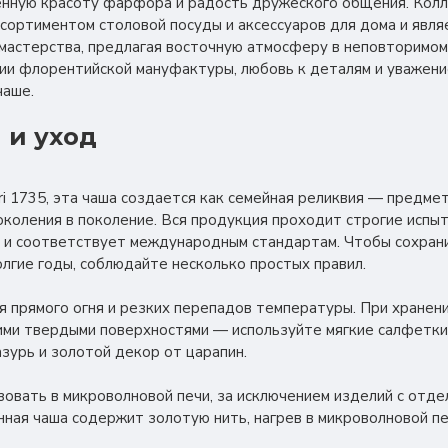
ную красоту фарфора и радость дружеского общения. Коллек
сортиментом столовой посуды и аксессуаров для дома и явля
мастерства, предлагая восточную атмосферу в неповторимом с
ии флорентийской мануфактуры, любовь к деталям и уважени
чаше.
 и уход
ori 1735, эта чаша создается как семейная реликвия — предм
околения в поколение. Вся продукция проходит строгие испыт
 и соответствует международным стандартам. Чтобы сохрани
лгие годы, соблюдайте несколько простых правил.
я прямого огня и резких перепадов температуры. При хранен
ими твердыми поверхностями — используйте мягкие салфетки
азурь и золотой декор от царапин.
овать в микроволновой печи, за исключением изделий с отде
нная чаша содержит золотую нить, нагрев в микроволновой п