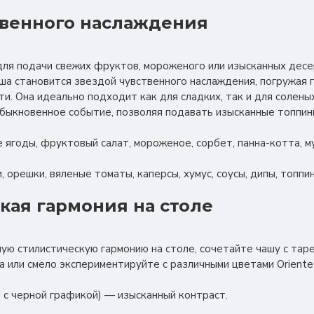
твенного наслаждения
я подачи свежих фруктов, мороженого или изысканных десер
а становится звездой чувственного наслаждения, погружая 
и. Она идеально подходит как для сладких, так и для солен
быкновенное событие, позволяя подавать изысканные топпинг
 ягоды, фруктовый салат, мороженое, сорбет, панна-котта, му
, орешки, вяленые томаты, каперсы, хумус, соусы, дипы, топпин
кая гармония на столе
ую стилистическую гармонию на столе, сочетайте чашу с тар
a или смело экспериментируйте с различными цветами Oriente I
ый с черной графикой) — изысканный контраст.