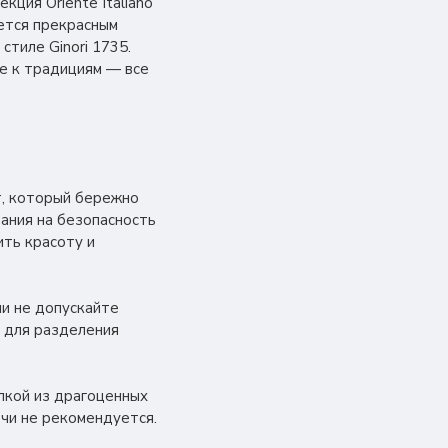
ция Oriente Italiano
ется прекрасным
тиле Ginori 1735.
е к традициям — все
ет, который бережно
ания на безопасность
ть красоту и
ии не допускайте
 для разделения
лкой из драгоценных
ечи не рекомендуется.