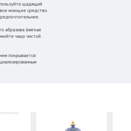
спользуйте щадящий
левое моющее средство.
 предпочтительнее.
о абразива (мягкая
ромойте чашу чистой
енем покрывается
ециализированным