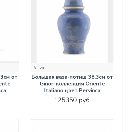
Ginori
3см от
Большая ваза-потиш 38.3см от
ente
Ginori коллекция Oriente
nca
Italiano цвет Pervinca
125350 руб.