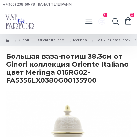
+7(906) 238-68-78
КАНАЛ ТЕЛЕГРАММ
0
0
Ginori
Oriente Italiano
Meringa
Большая ваза-потиш 38.
Большая ваза-потиш 38.3см от
Ginori коллекция Oriente Italiano
цвет Meringa 016RG02-
FA5356LX0380G00135700