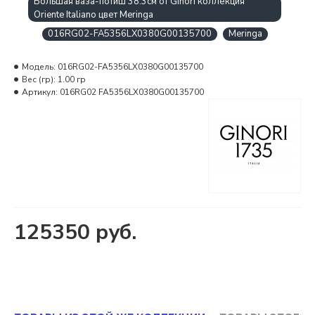
Большая ваза-потиш 38.3см от Ginori коллекция
Oriente Italiano цвет Meringa
016RG02-FA5356LX0380G00135700
Meringa
Модель:
016RG02-FA5356LX0380G00135700
Вес (гр):
1.00 гр
Артикул:
016RG02 FA5356LX0380G00135700
125350 руб.