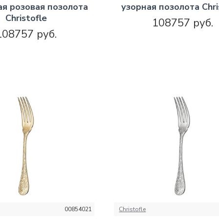
я розовая позолота
узорная позолота Chri
Christofle
108757 руб.
108757 руб.
00854021
Christofle