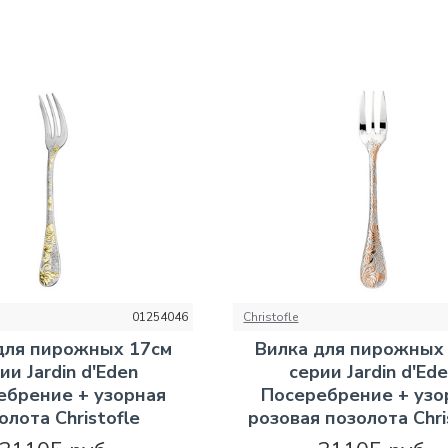
01254046
Christofle
для пирожных 17см
Вилка для пирожных
ии Jardin d'Eden
серии Jardin d'Ed
ебрение + узорная
Посеребрение + узо
олота Christofle
розовая позолота Chri