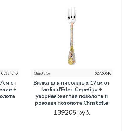
00354046
Christofle
02726046
7см от
Вилка для пирожных 17см от
рение +
Jardin d'Eden Серебро +
золота
узорная желтая позолота и
розовая позолота Christofle
139205 руб.