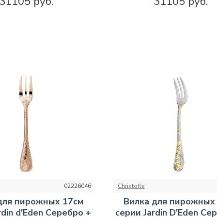
31105 руб.
31105 руб.
02226046
Christofle
для пирожных 17см
Вилка для пирожных
rdin d'Eden Серебро +
серии Jardin D'Eden Се