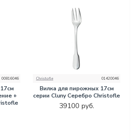
00816046
Christofle
01420046
 17см
Вилка для пирожных 17см
ение +
серии Cluny Серебро Christofle
istofle
39100 руб.