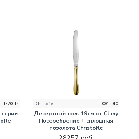
01420014
Christofle
00816010
 серии
Десертный нож 19см от Cluny
ofle
Посеребрение + сплошная
позолота Christofle
28257 руб.