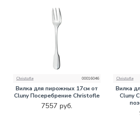
Christofle
00016046
Christofle
Вилка для пирожных 17см от
Вилка д
Cluny Посеребрение Christofle
Cluny 
поз
7557 руб.