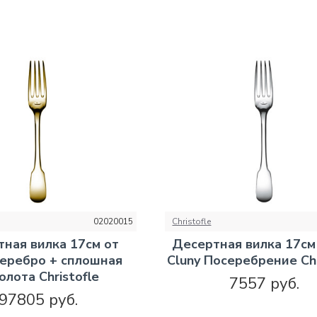
02020015
Christofle
ная вилка 17см от
Десертная вилка 17см
Серебро + сплошная
Cluny Посеребрение Chr
олота Christofle
7557 руб.
97805 руб.