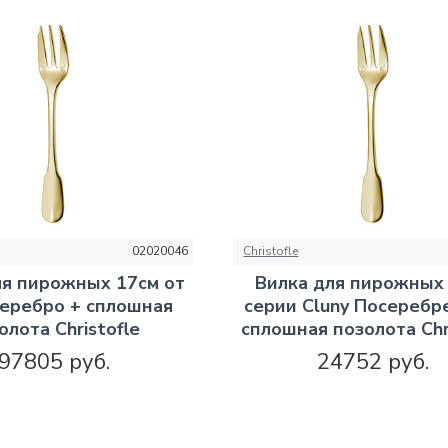
02020046
Christofle
ля пирожных 17см от
Вилка для пирожных
Серебро + сплошная
серии Cluny Посеребр
олота Christofle
сплошная позолота Chr
97805 руб.
24752 руб.