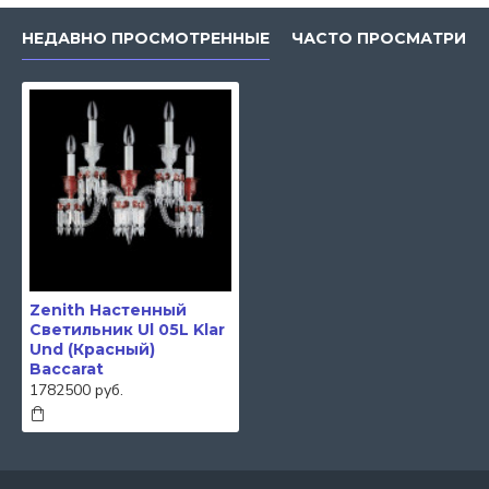
НЕДАВНО ПРОСМОТРЕННЫЕ
ЧАСТО ПРОСМАТРИВ
Zenith Настенный
Светильник Ul 05L Klar
Und (Красный)
Baccarat
1782500 руб.