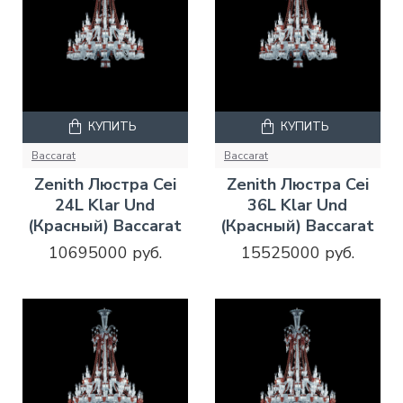
КУПИТЬ
КУПИТЬ
Baccarat
Baccarat
Zenith Люстра Cei
Zenith Люстра Cei
24L Klar Und
36L Klar Und
(Красный) Baccarat
(Красный) Baccarat
10695000 руб.
15525000 руб.