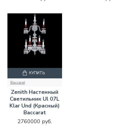
КУПИТЬ
Baccarat
Zenith Настенный
Светильник Ul 07L
Klar Und (Красный)
Baccarat
2760000 руб.