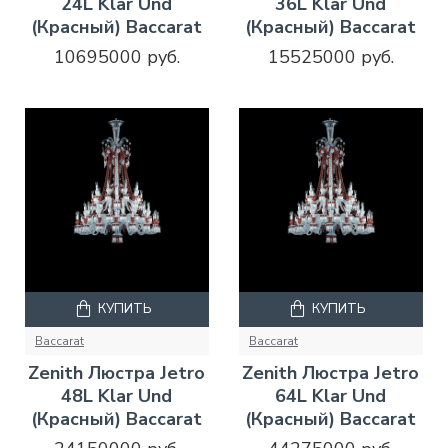
24L Klar Und
36L Klar Und
(Красный) Baccarat
(Красный) Baccarat
10695000 руб.
15525000 руб.
КУПИТЬ
КУПИТЬ
Baccarat
Baccarat
Zenith Люстра Jetro
Zenith Люстра Jetro
48L Klar Und
64L Klar Und
(Красный) Baccarat
(Красный) Baccarat