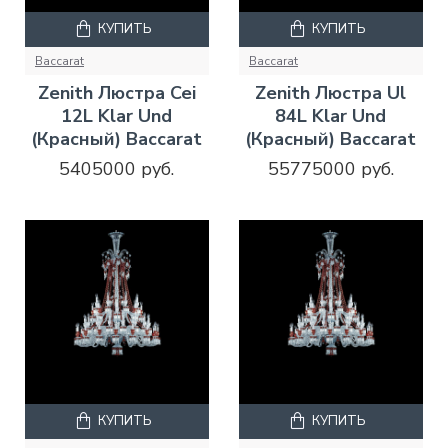
КУПИТЬ
КУПИТЬ
Baccarat
Baccarat
Zenith Люстра Cei
Zenith Люстра Ul
12L Klar Und
84L Klar Und
(Красный) Baccarat
(Красный) Baccarat
5405000 руб.
55775000 руб.
КУПИТЬ
КУПИТЬ