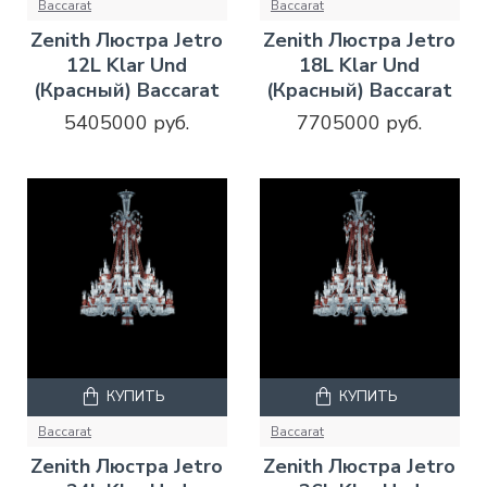
Baccarat
Baccarat
Zenith Люстра Jetro
Zenith Люстра Jetro
12L Klar Und
18L Klar Und
(Красный) Baccarat
(Красный) Baccarat
5405000 руб.
7705000 руб.
КУПИТЬ
КУПИТЬ
Baccarat
Baccarat
Zenith Люстра Jetro
Zenith Люстра Jetro