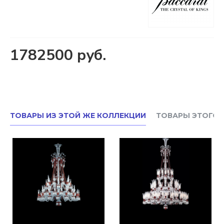
1782500 руб.
ТОВАРЫ ИЗ ЭТОЙ ЖЕ КОЛЛЕКЦИИ
ТОВАРЫ ЭТОГО 