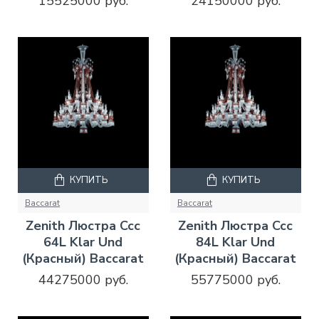
15525000 руб.
24150000 руб.
КУПИТЬ
КУПИТЬ
Baccarat
Baccarat
Zenith Люстра Ccc
Zenith Люстра Ccc
64L Klar Und
84L Klar Und
(Красный) Baccarat
(Красный) Baccarat
44275000 руб.
55775000 руб.