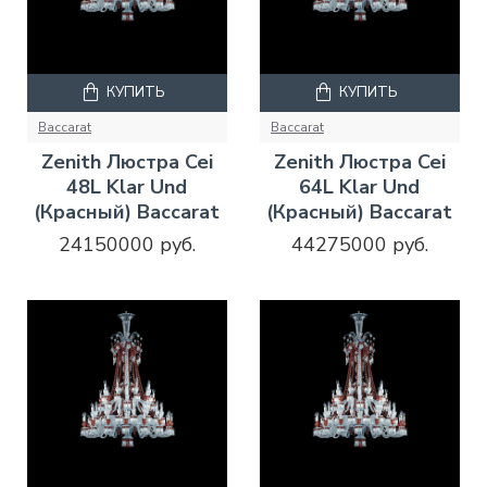
КУПИТЬ
КУПИТЬ
Baccarat
Baccarat
Zenith Люстра Cei
Zenith Люстра Cei
48L Klar Und
64L Klar Und
(Красный) Baccarat
(Красный) Baccarat
24150000 руб.
44275000 руб.