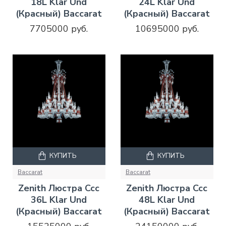
18L Klar Und
24L Klar Und
(Красный) Baccarat
(Красный) Baccarat
7705000 руб.
10695000 руб.
КУПИТЬ
КУПИТЬ
Baccarat
Baccarat
Zenith Люстра Ccc
Zenith Люстра Ccc
36L Klar Und
48L Klar Und
(Красный) Baccarat
(Красный) Baccarat