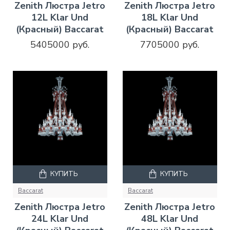
Zenith Люстра Jetro
Zenith Люстра Jetro
12L Klar Und
18L Klar Und
(Красный) Baccarat
(Красный) Baccarat
5405000 руб.
7705000 руб.
КУПИТЬ
КУПИТЬ
Baccarat
Baccarat
Zenith Люстра Jetro
Zenith Люстра Jetro
24L Klar Und
48L Klar Und