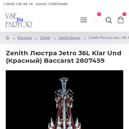
+7(906) 238-68-78
КАНАЛ ТЕЛЕГРАММ
0
0
Baccarat
Zenith
Zenith Rouge
Zenith Люстра Jetro 36L
Zenith Люстра Jetro 36L Klar Und
(Красный) Baccarat 2807459