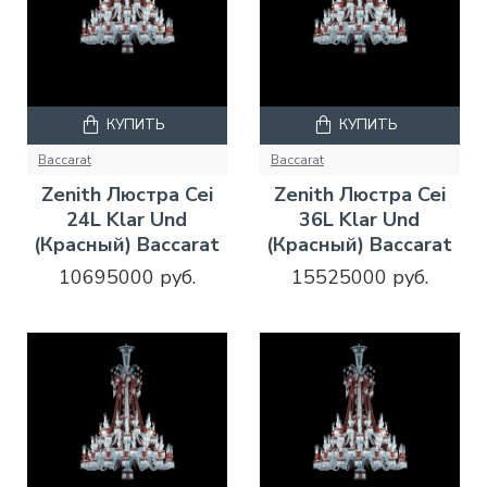
КУПИТЬ
КУПИТЬ
Baccarat
Baccarat
Zenith Люстра Cei
Zenith Люстра Cei
24L Klar Und
36L Klar Und
(Красный) Baccarat
(Красный) Baccarat
10695000 руб.
15525000 руб.