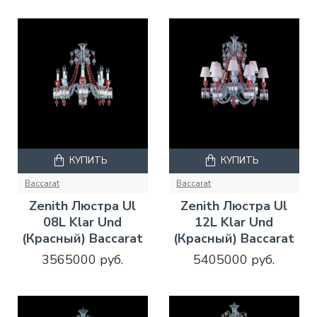
КУПИТЬ
КУПИТЬ
Baccarat
Baccarat
Zenith Люстра Ul
Zenith Люстра Ul
08L Klar Und
12L Klar Und
(Красный) Baccarat
(Красный) Baccarat
3565000 руб.
5405000 руб.