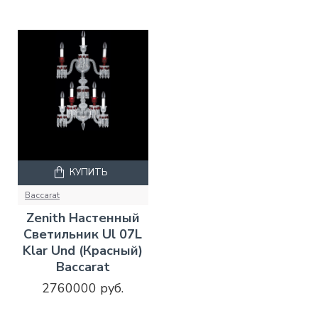
КУПИТЬ
Baccarat
Zenith Настенный
Светильник Ul 07L
Klar Und (Красный)
Baccarat
2760000 руб.