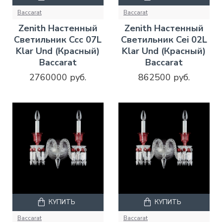
Baccarat
Baccarat
Zenith Настенный
Zenith Настенный
Светильник Ccc 07L
Светильник Cei 02L
Klar Und (Красный)
Klar Und (Красный)
Baccarat
Baccarat
2760000 руб.
862500 руб.
КУПИТЬ
КУПИТЬ
Baccarat
Baccarat