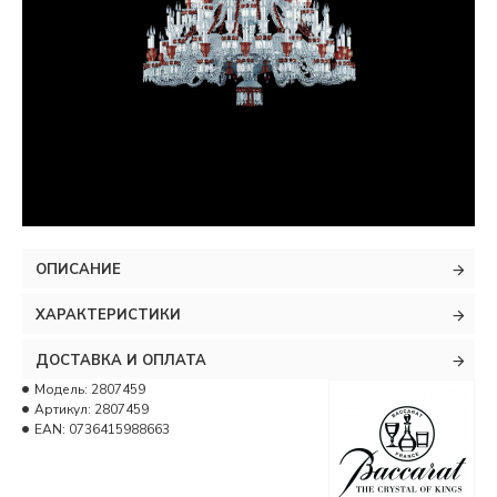
ОПИСАНИЕ
ХАРАКТЕРИСТИКИ
ДОСТАВКА И ОПЛАТА
Модель:
2807459
Артикул:
2807459
EAN:
0736415988663