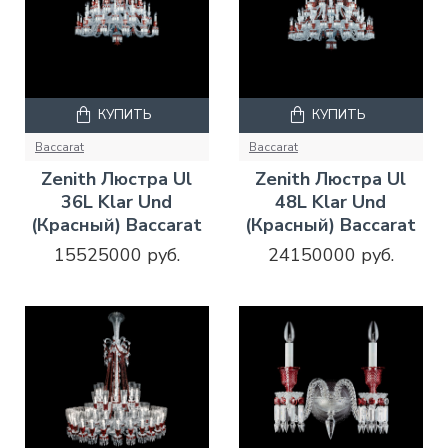
КУПИТЬ
КУПИТЬ
Baccarat
Baccarat
Zenith Люстра Ul
Zenith Люстра Ul
36L Klar Und
48L Klar Und
(Красный) Baccarat
(Красный) Baccarat
15525000 руб.
24150000 руб.