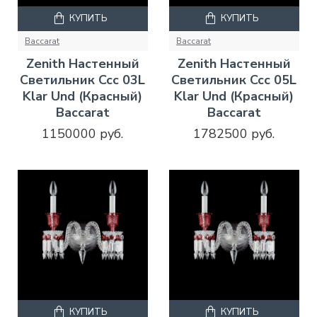
КУПИТЬ
КУПИТЬ
Baccarat
Baccarat
Zenith Настенный
Zenith Настенный
Светильник Ccc 03L
Светильник Ccc 05L
Klar Und (Красный)
Klar Und (Красный)
Baccarat
Baccarat
1150000 руб.
1782500 руб.
КУПИТЬ
КУПИТЬ