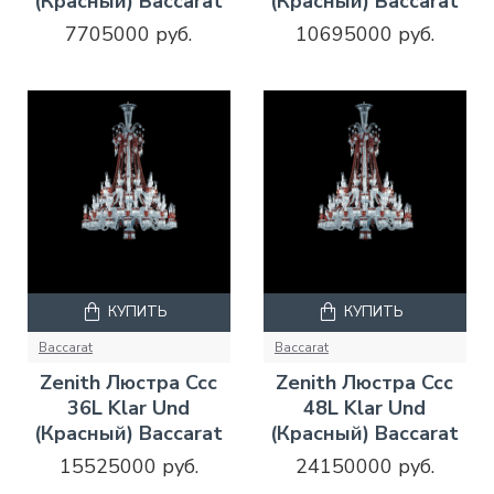
(Красный) Baccarat
(Красный) Baccarat
7705000 руб.
10695000 руб.
КУПИТЬ
КУПИТЬ
Baccarat
Baccarat
Zenith Люстра Ccc
Zenith Люстра Ccc
36L Klar Und
48L Klar Und
(Красный) Baccarat
(Красный) Baccarat
15525000 руб.
24150000 руб.