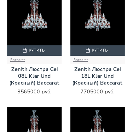
КУПИТЬ
КУПИТЬ
Baccarat
Baccarat
Zenith Люстра Cei
Zenith Люстра Cei
08L Klar Und
18L Klar Und
(Красный) Baccarat
(Красный) Baccarat
3565000 руб.
7705000 руб.