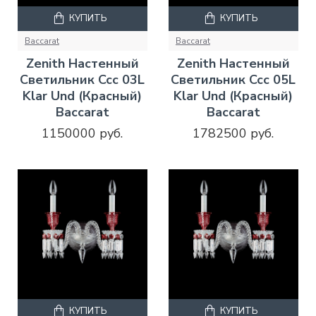
КУПИТЬ
КУПИТЬ
Baccarat
Baccarat
Zenith Настенный
Zenith Настенный
Светильник Ccc 03L
Светильник Ccc 05L
Klar Und (Красный)
Klar Und (Красный)
Baccarat
Baccarat
1150000 руб.
1782500 руб.
КУПИТЬ
КУПИТЬ