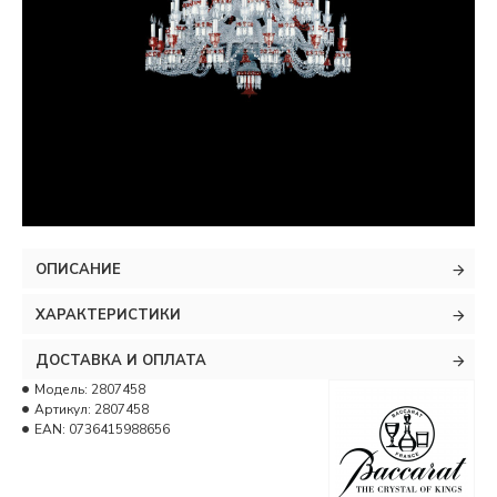
ОПИСАНИЕ
ХАРАКТЕРИСТИКИ
ДОСТАВКА И ОПЛАТА
Модель:
2807458
Артикул:
2807458
EAN:
0736415988656