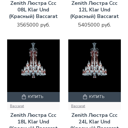
Zenith Люстра Ccc
Zenith Люстра Ccc
08L Klar Und
12L Klar Und
(Красный) Baccarat
(Красный) Baccarat
3565000 руб.
5405000 руб.
КУПИТЬ
КУПИТЬ
Baccarat
Baccarat
Zenith Люстра Ccc
Zenith Люстра Ccc
18L Klar Und
24L Klar Und