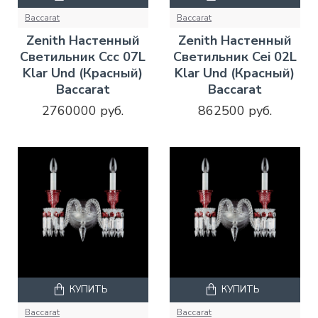
Baccarat
Baccarat
Zenith Настенный
Zenith Настенный
Светильник Ccc 07L
Светильник Cei 02L
Klar Und (Красный)
Klar Und (Красный)
Baccarat
Baccarat
2760000 руб.
862500 руб.
КУПИТЬ
КУПИТЬ
Baccarat
Baccarat