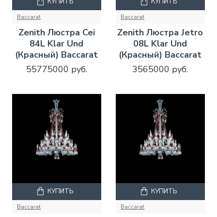
КУПИТЬ
КУПИТЬ
Baccarat
Baccarat
Zenith Люстра Cei
Zenith Люстра Jetro
84L Klar Und
08L Klar Und
(Красный) Baccarat
(Красный) Baccarat
55775000 руб.
3565000 руб.
КУПИТЬ
КУПИТЬ
Baccarat
Baccarat