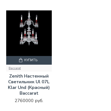
КУПИТЬ
Baccarat
Zenith Настенный
Светильник Ul 07L
Klar Und (Красный)
Baccarat
2760000 руб.