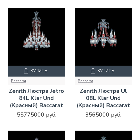
КУПИТЬ
КУПИТЬ
Baccarat
Baccarat
Zenith Люстра Jetro
Zenith Люстра Ul
84L Klar Und
08L Klar Und
(Красный) Baccarat
(Красный) Baccarat
55775000 руб.
3565000 руб.