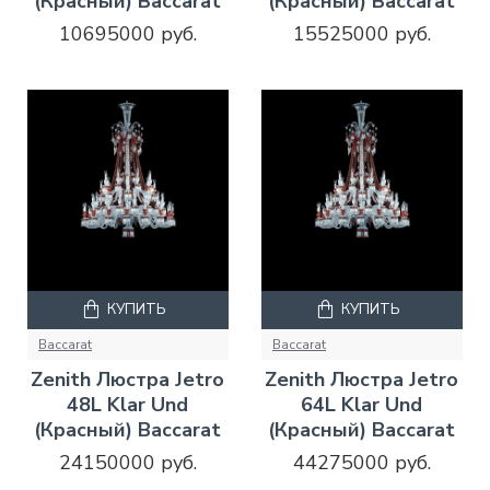
(Красный) Baccarat
(Красный) Baccarat
10695000 руб.
15525000 руб.
КУПИТЬ
КУПИТЬ
Baccarat
Baccarat
Zenith Люстра Jetro
Zenith Люстра Jetro
48L Klar Und
64L Klar Und
(Красный) Baccarat
(Красный) Baccarat
24150000 руб.
44275000 руб.