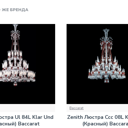
 ЖЕ БРЕНДА
Baccarat
юстра Ul 84L Klar Und
Zenith Люстра Ccc 08L K
асный) Baccarat
(Красный) Baccar