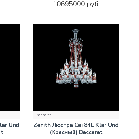
10695000 руб.
Baccarat
lar Und
Zenith Люстра Cei 84L Klar Und
at
(Красный) Baccarat