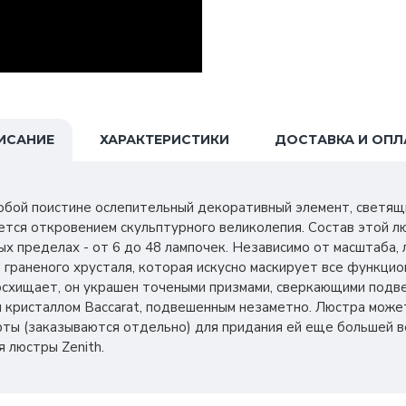
ИСАНИЕ
ХАРАКТЕРИСТИКИ
ДОСТАВКА И ОПЛ
обой поистине ослепительный декоративный элемент, светящ
ется откровением скульптурного великолепия. Состав этой 
ых пределах - от 6 до 48 лампочек. Независимо от масштаба,
 граненого хрусталя, которая искусно маскирует все функци
осхищает, он украшен точеными призмами, сверкающими подв
 кристаллом Baccarat, подвешенным незаметно. Люстра може
ты (заказываются отдельно) для придания ей еще большей в
я люстры Zenith.