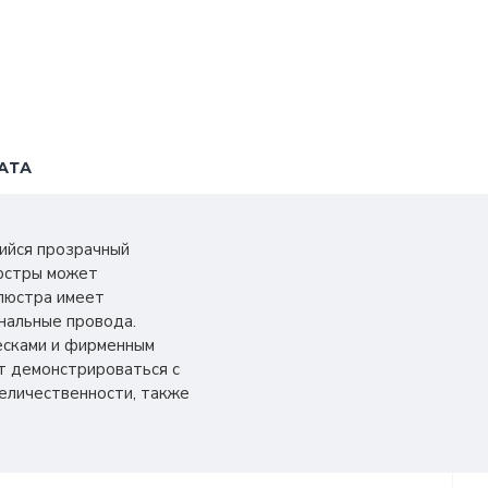
АТА
ийся прозрачный
люстры может
 люстра имеет
ональные провода.
есками и фирменным
т демонстрироваться с
еличественности, также