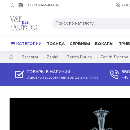
TELEGRAM-КАНАЛ
+40 
КАТЕГОРИИ
ПОСУДА
СЕРВИЗЫ
БОКАЛЫ
ПРИ
Baccarat
Zenith
Zenith Rouge
Zenith Люстра 
ТОВАРЫ В НАЛИЧИИ
ЗВО
Основной ассортимент всегда в наличии
+40 