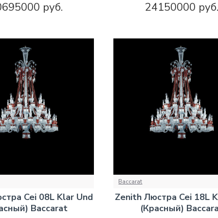
0695000 руб.
24150000 руб
Baccarat
стра Cei 08L Klar Und
Zenith Люстра Cei 18L K
асный) Baccarat
(Красный) Baccar