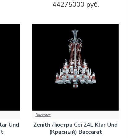
.
44275000 руб.
Baccarat
lar Und
Zenith Люстра Cei 24L Klar Und
at
(Красный) Baccarat