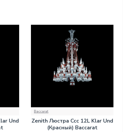
Baccarat
lar Und
Zenith Люстра Ccc 12L Klar Und
at
(Красный) Baccarat