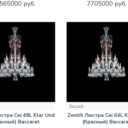
565000 руб.
7705000 руб.
Baccarat
стра Cei 48L Klar Und
Zenith Люстра Cei 64L K
асный) Baccarat
(Красный) Baccar