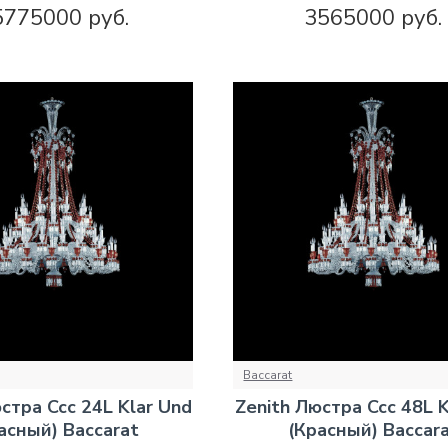
5775000 руб.
3565000 руб.
Baccarat
стра Ccc 24L Klar Und
Zenith Люстра Ccc 48L K
асный) Baccarat
(Красный) Baccar