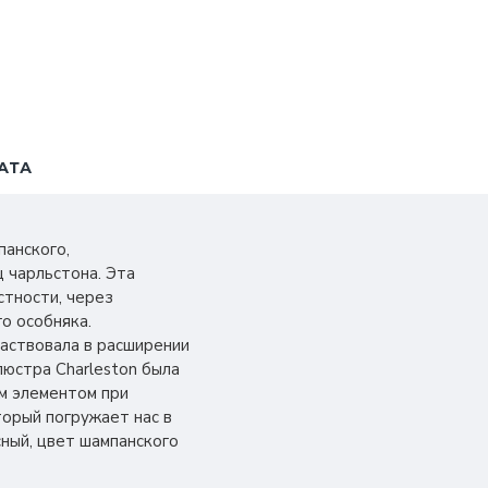
АТА
анского,
 чарльстона. Эта
стности, через
го особняка.
частвовала в расширении
люстра Charleston была
м элементом при
торый погружает нас в
ный, цвет шампанского