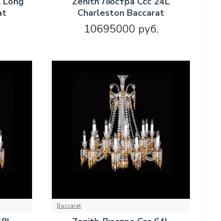
L Long
Zenith Люстра Ccc 24L
at
Charleston Baccarat
10695000 руб.
Baccarat