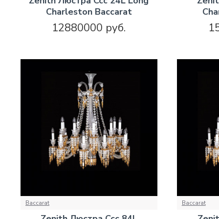
Zenith Люстра Ccc 24L Long
Zeni
Charleston Baccarat
Cha
12880000 руб.
1
Baccarat
Baccarat
Zenith Люстра Ccc 84L
Zeni