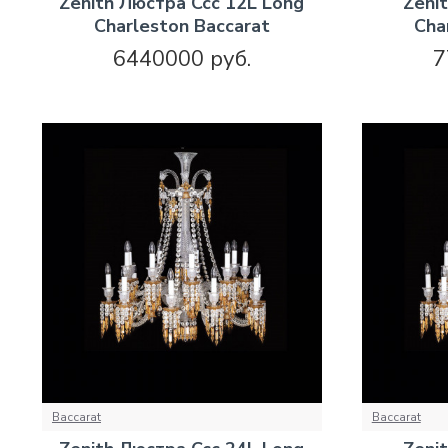
Zenith Люстра Ccc 12L Long
Zeni
Charleston Baccarat
Cha
6440000 руб.
7
Baccarat
Baccarat