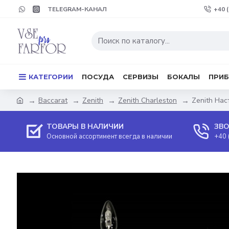
TELEGRAM-КАНАЛ
+40 
КАТЕГОРИИ
ПОСУДА
СЕРВИЗЫ
БОКАЛЫ
ПРИ
Baccarat
Zenith
Zenith Charleston
Zenith Нас
ТОВАРЫ В НАЛИЧИИ
ЗВО
Основной ассортимент всегда в наличии
+40 