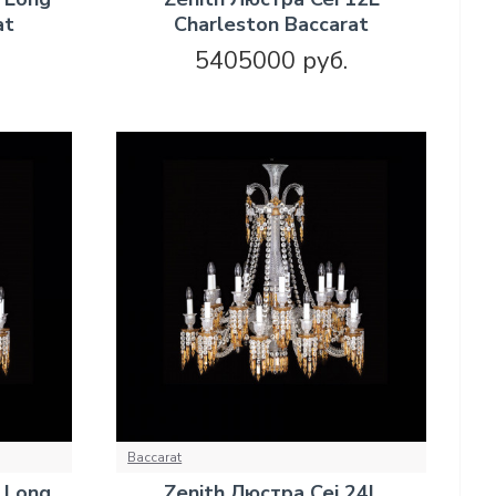
at
Charleston Baccarat
5405000 руб.
Baccarat
 Long
Zenith Люстра Cei 24L