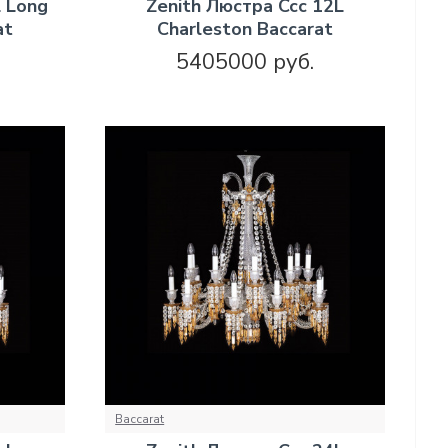
L Long
Zenith Люстра Ccc 12L
at
Charleston Baccarat
5405000 руб.
Baccarat