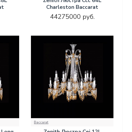
48L
Zenith Люстра Ccc 64L
at
Charleston Baccarat
.
44275000 руб.
Baccarat
 Long
Zenith Люстра Cei 12L