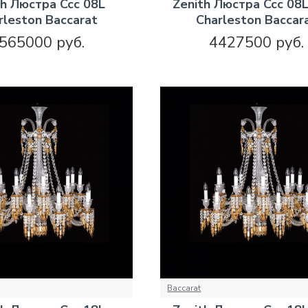
th Люстра Ccc 08L
Zenith Люстра Ccc 08
rleston Baccarat
Charleston Baccar
565000 руб.
4427500 руб.
Baccarat