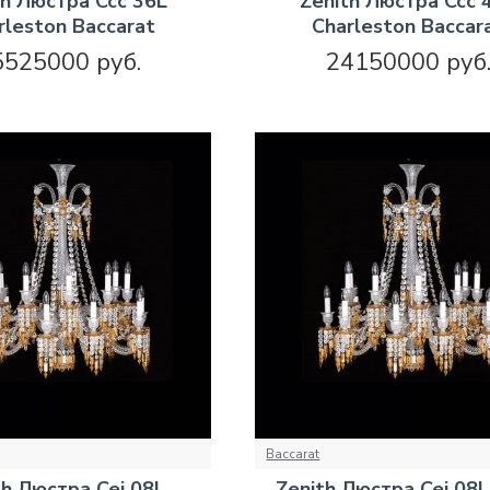
th Люстра Ccc 36L
Zenith Люстра Ccc 
rleston Baccarat
Charleston Baccar
5525000 руб.
24150000 руб
Baccarat
th Люстра Cei 08L
Zenith Люстра Cei 08L