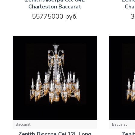
Charleston Baccarat
Cha
55775000 руб.
3
Baccarat
Baccarat
Zenith Люстра Cei 12L Long
Zeni