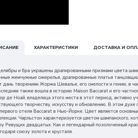
ИСАНИЕ
ХАРАКТЕРИСТИКИ
ДОСТАВКА И ОПЛ
елябры и бра украшены драпированными призмами цвета шамп
нные жемчужные ожерелья, драпированные платья танцовщиц
 дань творениям Жоржа Шевалье, его смелости и гению, в ча
оследняя также вошла в историю Maison Baccarat и его частно
р де Ноай, владелица этого места в этот период, активно у
ствующего творчеству, искусству и обновлению. В этом духе 
первого отеля Baccarat в Нью-Йорке. Цвет является основны
ллекции. Чарльстон характеризуется цветом шампанского, ко
у Ревущих двадцатых. Как и легендарный позолоченный крас
годаря союзу золота и хрусталя.