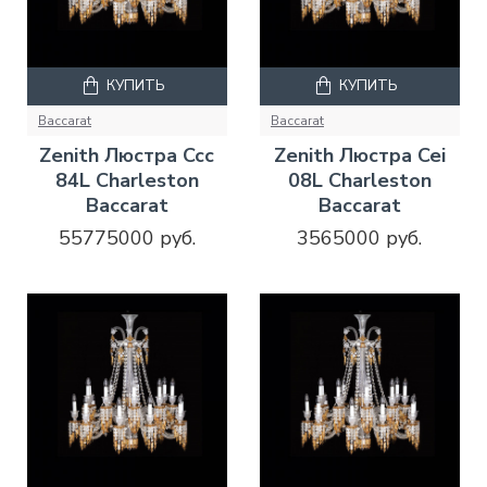
КУПИТЬ
КУПИТЬ
Baccarat
Baccarat
Zenith Люстра Ccc
Zenith Люстра Cei
84L Charleston
08L Charleston
Baccarat
Baccarat
55775000 руб.
3565000 руб.