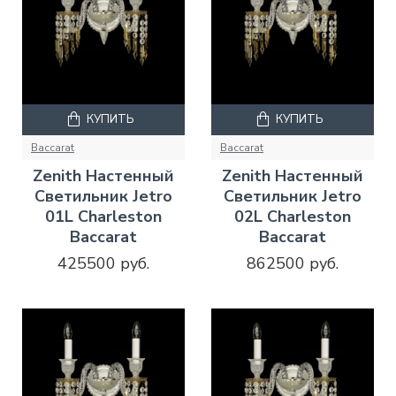
КУПИТЬ
КУПИТЬ
Baccarat
Baccarat
Zenith Настенный
Zenith Настенный
Светильник Jetro
Светильник Jetro
01L Charleston
02L Charleston
Baccarat
Baccarat
425500 руб.
862500 руб.