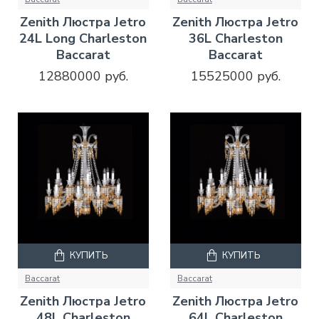
Zenith Люстра Jetro
Zenith Люстра Jetro
24L Long Charleston
36L Charleston
Baccarat
Baccarat
12880000 руб.
15525000 руб.
КУПИТЬ
КУПИТЬ
Baccarat
Baccarat
Zenith Люстра Jetro
Zenith Люстра Jetro
48L Charleston
64L Charleston