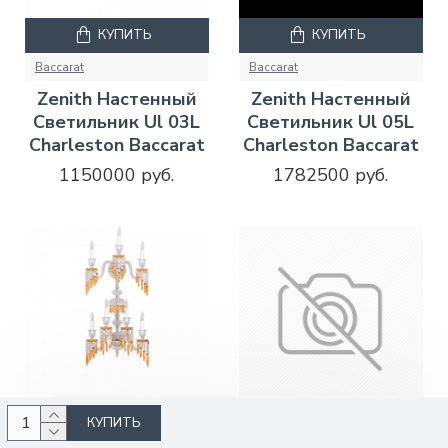
КУПИТЬ
КУПИТЬ
Baccarat
Baccarat
Zenith Настенный
Zenith Настенный
Светильник Ul 03L
Светильник Ul 05L
Charleston Baccarat
Charleston Baccarat
1150000 руб.
1782500 руб.
КУПИТЬ
КУПИТЬ
КУПИТЬ