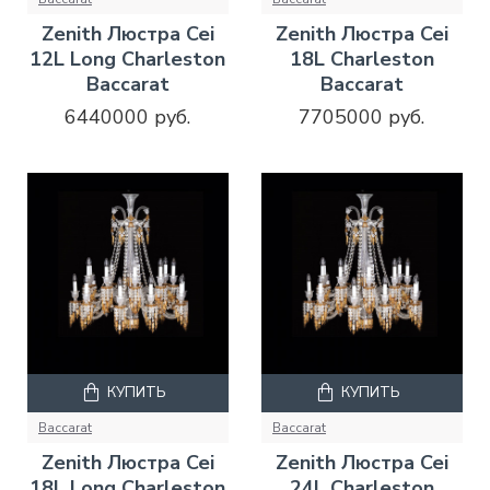
Zenith Люстра Cei
Zenith Люстра Cei
12L Long Charleston
18L Charleston
Baccarat
Baccarat
6440000 руб.
7705000 руб.
КУПИТЬ
КУПИТЬ
Baccarat
Baccarat
Zenith Люстра Cei
Zenith Люстра Cei
18L Long Charleston
24L Charleston