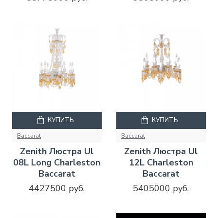
КУПИТЬ
КУПИТЬ
Baccarat
Baccarat
Zenith Люстра Ul
Zenith Люстра Ul
08L Long Charleston
12L Charleston
Baccarat
Baccarat
4427500 руб.
5405000 руб.