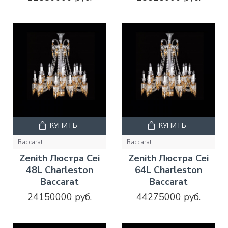
КУПИТЬ
КУПИТЬ
Baccarat
Baccarat
Zenith Люстра Cei
Zenith Люстра Cei
48L Charleston
64L Charleston
Baccarat
Baccarat
24150000 руб.
44275000 руб.