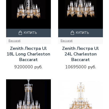
КУПИТЬ
КУПИТЬ
Baccarat
Baccarat
Zenith Люстра Ul
Zenith Люстра Ul
18L Long Charleston
24L Charleston
Baccarat
Baccarat
9200000 руб.
10695000 руб.