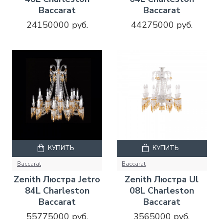
Baccarat
Baccarat
24150000 руб.
44275000 руб.
КУПИТЬ
КУПИТЬ
Baccarat
Baccarat
Zenith Люстра Jetro
Zenith Люстра Ul
84L Charleston
08L Charleston
Baccarat
Baccarat
55775000 руб.
3565000 руб.