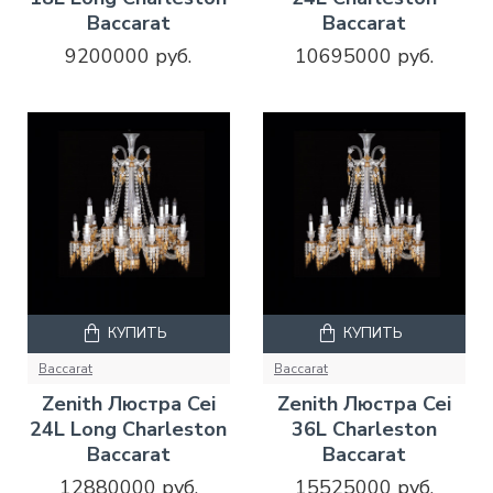
Baccarat
Baccarat
9200000 руб.
10695000 руб.
КУПИТЬ
КУПИТЬ
Baccarat
Baccarat
Zenith Люстра Cei
Zenith Люстра Cei
24L Long Charleston
36L Charleston
Baccarat
Baccarat
12880000 руб.
15525000 руб.