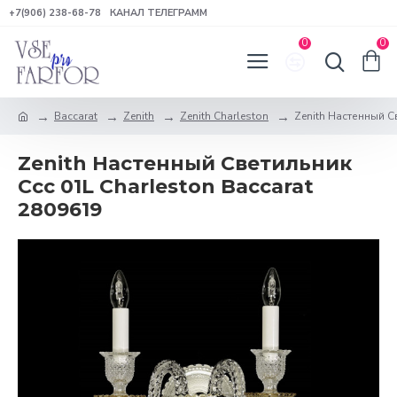
+7(906) 238-68-78
КАНАЛ ТЕЛЕГРАММ
0
0
Baccarat
Zenith
Zenith Charleston
Zenith Настенный Св
Zenith Настенный Светильник
Ccc 01L Charleston Baccarat
2809619