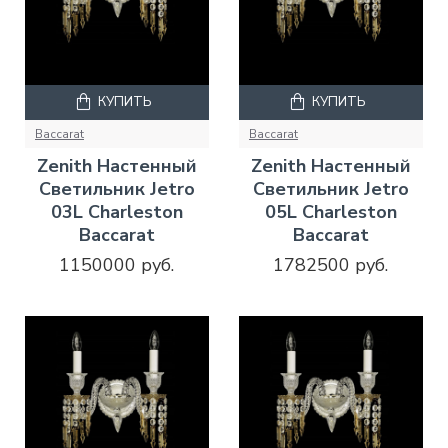
КУПИТЬ
КУПИТЬ
Baccarat
Baccarat
Zenith Настенный
Zenith Настенный
Светильник Jetro
Светильник Jetro
03L Charleston
05L Charleston
Baccarat
Baccarat
1150000 руб.
1782500 руб.