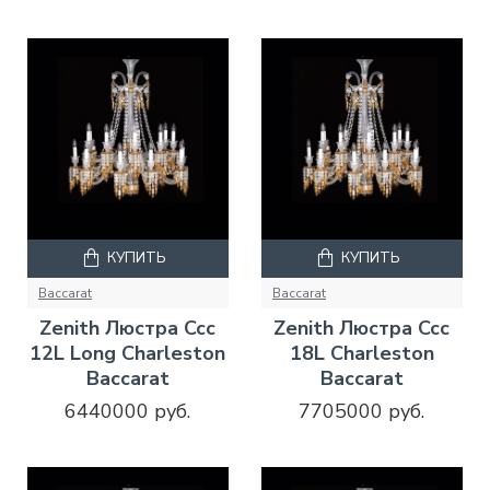
КУПИТЬ
КУПИТЬ
Baccarat
Baccarat
Zenith Люстра Ccc
Zenith Люстра Ccc
12L Long Charleston
18L Charleston
Baccarat
Baccarat
6440000 руб.
7705000 руб.