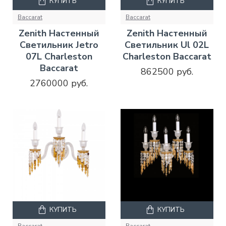
КУПИТЬ
КУПИТЬ
Baccarat
Baccarat
Zenith Настенный
Zenith Настенный
Светильник Jetro
Светильник Ul 02L
07L Charleston
Charleston Baccarat
Baccarat
862500 руб.
2760000 руб.
КУПИТЬ
КУПИТЬ