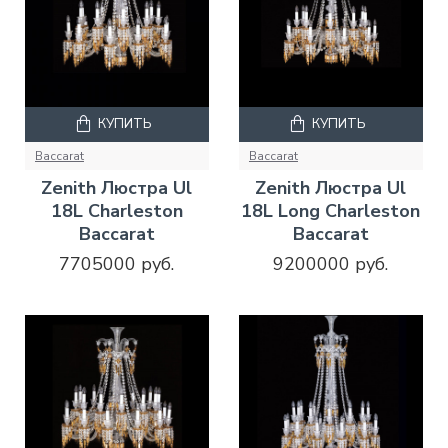
КУПИТЬ
КУПИТЬ
Baccarat
Baccarat
Zenith Люстра Ul
Zenith Люстра Ul
18L Charleston
18L Long Charleston
Baccarat
Baccarat
7705000 руб.
9200000 руб.