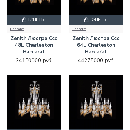
КУПИТЬ
КУПИТЬ
Baccarat
Baccarat
Zenith Люстра Ccc
Zenith Люстра Ccc
48L Charleston
64L Charleston
Baccarat
Baccarat
24150000 руб.
44275000 руб.