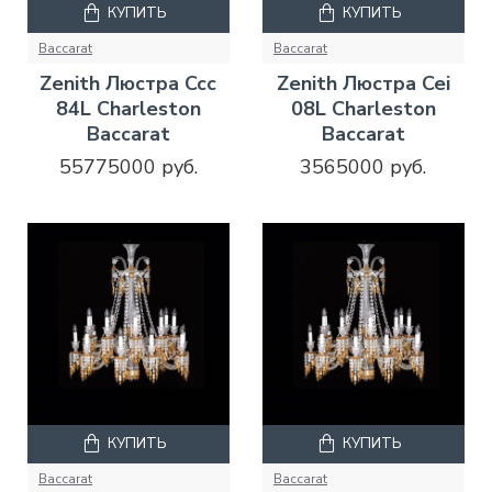
КУПИТЬ
КУПИТЬ
Baccarat
Baccarat
Zenith Люстра Ccc
Zenith Люстра Cei
84L Charleston
08L Charleston
Baccarat
Baccarat
55775000 руб.
3565000 руб.
КУПИТЬ
КУПИТЬ
Baccarat
Baccarat