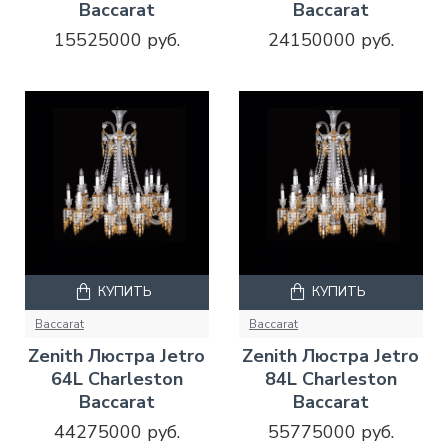
Baccarat
Baccarat
15525000 руб.
24150000 руб.
КУПИТЬ
КУПИТЬ
Baccarat
Baccarat
Zenith Люстра Jetro
Zenith Люстра Jetro
64L Charleston
84L Charleston
Baccarat
Baccarat
44275000 руб.
55775000 руб.