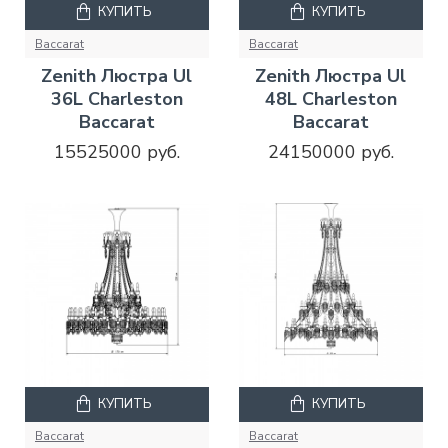
КУПИТЬ
КУПИТЬ
Baccarat
Baccarat
Zenith Люстра Ul
Zenith Люстра Ul
36L Charleston
48L Charleston
Baccarat
Baccarat
15525000 руб.
24150000 руб.
КУПИТЬ
КУПИТЬ
Baccarat
Baccarat