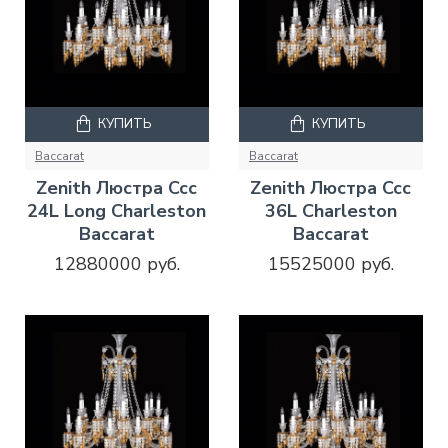
КУПИТЬ
КУПИТЬ
Baccarat
Baccarat
Zenith Люстра Ccc
Zenith Люстра Ccc
24L Long Charleston
36L Charleston
Baccarat
Baccarat
12880000 руб.
15525000 руб.