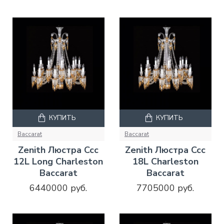
КУПИТЬ
КУПИТЬ
Baccarat
Baccarat
Zenith Люстра Ccc
Zenith Люстра Ccc
12L Long Charleston
18L Charleston
Baccarat
Baccarat
6440000 руб.
7705000 руб.