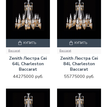
КУПИТЬ
КУПИТЬ
Baccarat
Baccarat
Zenith Люстра Cei
Zenith Люстра Cei
64L Charleston
84L Charleston
Baccarat
Baccarat
44275000 руб.
55775000 руб.