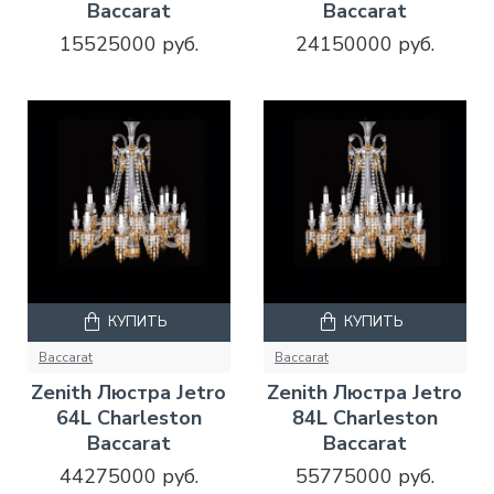
Baccarat
Baccarat
15525000 руб.
24150000 руб.
КУПИТЬ
КУПИТЬ
Baccarat
Baccarat
Zenith Люстра Jetro
Zenith Люстра Jetro
64L Charleston
84L Charleston
Baccarat
Baccarat
44275000 руб.
55775000 руб.