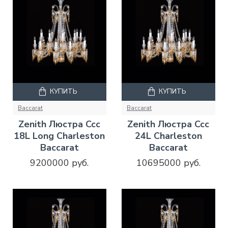
КУПИТЬ
КУПИТЬ
Baccarat
Baccarat
Zenith Люстра Ccc
Zenith Люстра Ccc
18L Long Charleston
24L Charleston
Baccarat
Baccarat
9200000 руб.
10695000 руб.