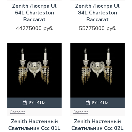
Zenith Люстра Ul
Zenith Люстра Ul
64L Charleston
84L Charleston
Baccarat
Baccarat
44275000 руб.
55775000 руб.
КУПИТЬ
КУПИТЬ
Baccarat
Baccarat
Zenith Настенный
Zenith Настенный
Светильник Ccc 01L
Светильник Ccc 02L