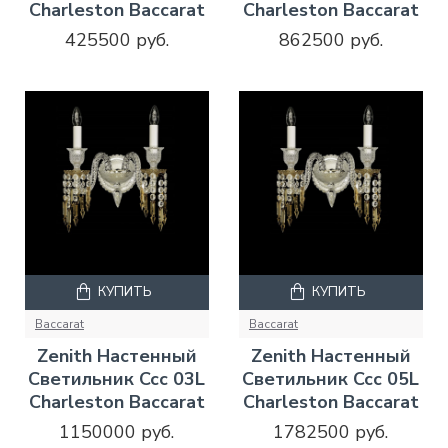
Charleston Baccarat
Charleston Baccarat
425500 руб.
862500 руб.
КУПИТЬ
КУПИТЬ
Baccarat
Baccarat
Zenith Настенный
Zenith Настенный
Светильник Ccc 03L
Светильник Ccc 05L
Charleston Baccarat
Charleston Baccarat
1150000 руб.
1782500 руб.