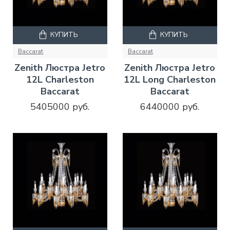
КУПИТЬ
КУПИТЬ
Baccarat
Baccarat
Zenith Люстра Jetro
Zenith Люстра Jetro
12L Charleston
12L Long Charleston
Baccarat
Baccarat
5405000 руб.
6440000 руб.