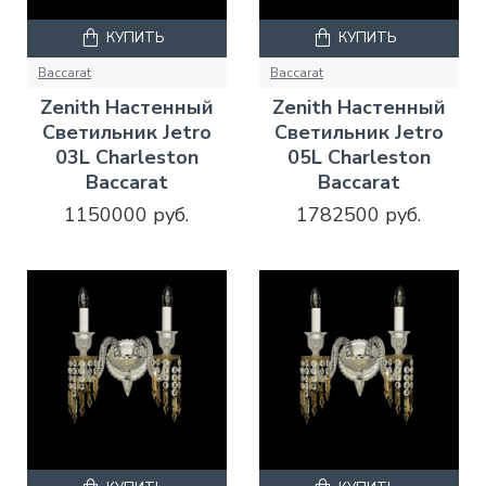
КУПИТЬ
КУПИТЬ
Baccarat
Baccarat
Zenith Настенный
Zenith Настенный
Светильник Jetro
Светильник Jetro
03L Charleston
05L Charleston
Baccarat
Baccarat
1150000 руб.
1782500 руб.