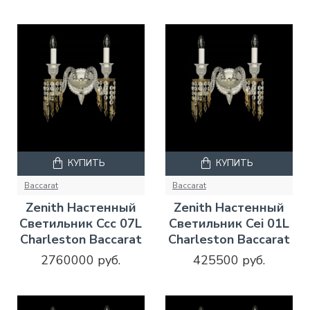
КУПИТЬ
КУПИТЬ
Baccarat
Baccarat
Zenith Настенный
Zenith Настенный
Светильник Ccc 07L
Светильник Cei 01L
Charleston Baccarat
Charleston Baccarat
2760000 руб.
425500 руб.