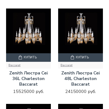
КУПИТЬ
КУПИТЬ
Baccarat
Baccarat
Zenith Люстра Cei
Zenith Люстра Cei
36L Charleston
48L Charleston
Baccarat
Baccarat
15525000 руб.
24150000 руб.