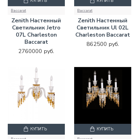
КУПИТЬ
КУПИТЬ
Baccarat
Baccarat
Zenith Настенный
Zenith Настенный
Светильник Jetro
Светильник Ul 02L
07L Charleston
Charleston Baccarat
Baccarat
862500 руб.
2760000 руб.
КУПИТЬ
КУПИТЬ