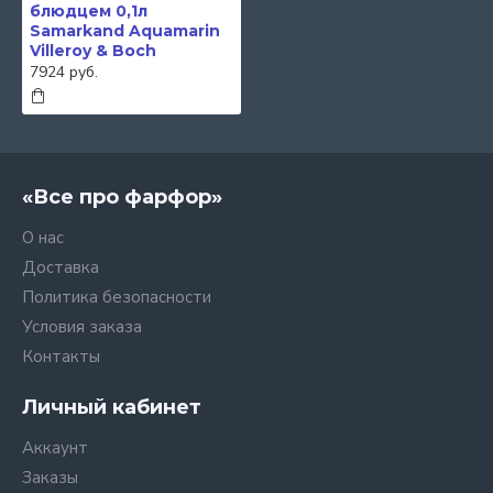
блюдцем 0,1л
Samarkand Aquamarin
Villeroy & Boch
7924 руб.
«Все про фарфор»
О нас
Доставка
Политика безопасности
Условия заказа
Контакты
Личный кабинет
Аккаунт
Заказы