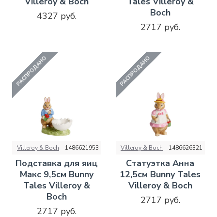
Villeroy & Boch
Tales Villeroy &
Boch
4327 руб.
2717 руб.
РАСПРОДАНО
РАСПРОДАНО
Villeroy & Boch
1486621953
Villeroy & Boch
1486626321
Подставка для яиц
Статуэтка Анна
Макс 9,5см Bunny
12,5см Bunny Tales
Tales Villeroy &
Villeroy & Boch
Boch
2717 руб.
2717 руб.