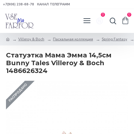
+7(906) 238-68-78
КАНАЛ ТЕЛЕГРАММ
0
0
Villeroy & Boch
Пасхальная коллекция
Spring Fantasy
Статуэтка Мама Эмма 14,5см
Bunny Tales Villeroy & Boch
1486626324
РАСПРОДАНО