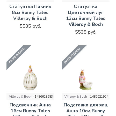
Статуэтка Пикник
Статуэтка
8см Bunny Tales
Цветочный луг
Villeroy & Boch
13см Bunny Tales
Villeroy & Boch
5535 руб.
5535 руб.
РАСПРОДАНО
РАСПРОДАНО
Villeroy & Boch
1486623983
Villeroy & Boch
1486621954
Подсвечник Анна
Подставка для яиц
16см Bunny Tales
Анна 10см Bunny