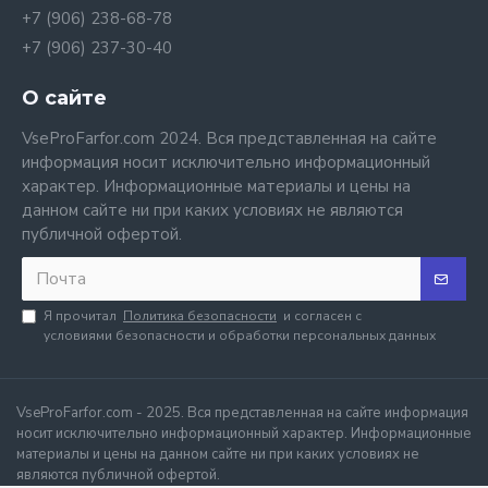
+7 (906) 238-68-78
+7 (906) 237-30-40
О сайте
VseProFarfor.com 2024. Вся представленная на сайте
информация носит исключительно информационный
характер. Информационные материалы и цены на
данном сайте ни при каких условиях не являются
публичной офертой.
Я прочитал
Политика безопасности
и согласен с
условиями безопасности и обработки персональных данных
VseProFarfor.com - 2025. Вся представленная на сайте информация
носит исключительно информационный характер. Информационные
материалы и цены на данном сайте ни при каких условиях не
являются публичной офертой.