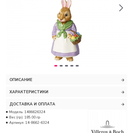
ОПИСАНИЕ
ХАРАКТЕРИСТИКИ
ДОСТАВКА И ОПЛАТА
Модель:
1486626324
Вес (гр):
185.00 гр
Артикул:
14-8662-6324