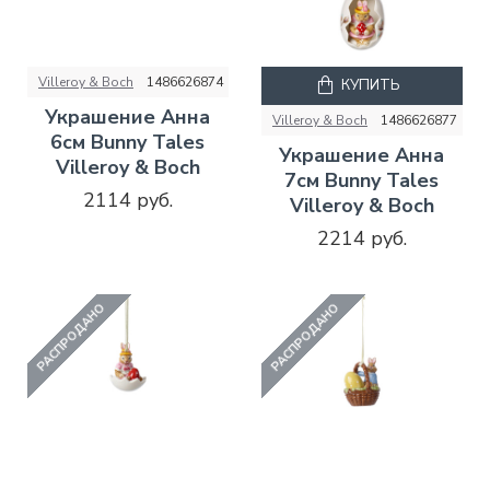
Villeroy & Boch
1486626874
КУПИТЬ
Украшение Анна
Villeroy & Boch
1486626877
6см Bunny Tales
Украшение Анна
Villeroy & Boch
7см Bunny Tales
2114 руб.
Villeroy & Boch
2214 руб.
РАСПРОДАНО
РАСПРОДАНО