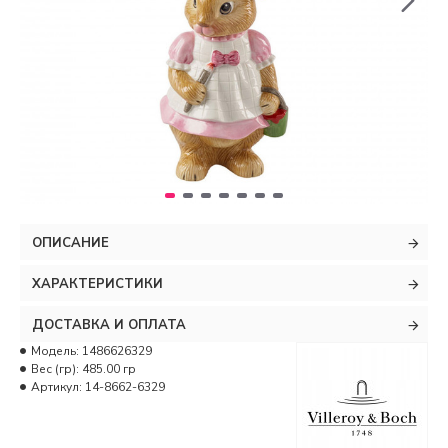
ОПИСАНИЕ
ХАРАКТЕРИСТИКИ
ДОСТАВКА И ОПЛАТА
Модель:
1486626329
Вес (гр):
485.00 гр
Артикул:
14-8662-6329