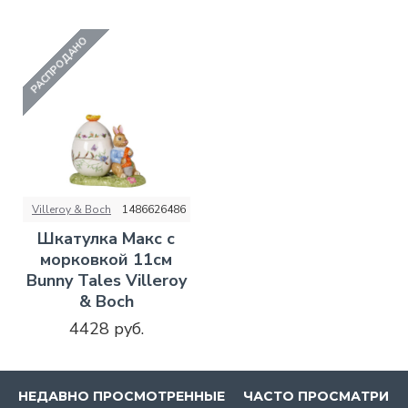
РАСПРОДАНО
Villeroy & Boch
1486626486
Шкатулка Макс с
морковкой 11см
Bunny Tales Villeroy
& Boch
4428 руб.
НЕДАВНО ПРОСМОТРЕННЫЕ
ЧАСТО ПРОСМАТРИВ