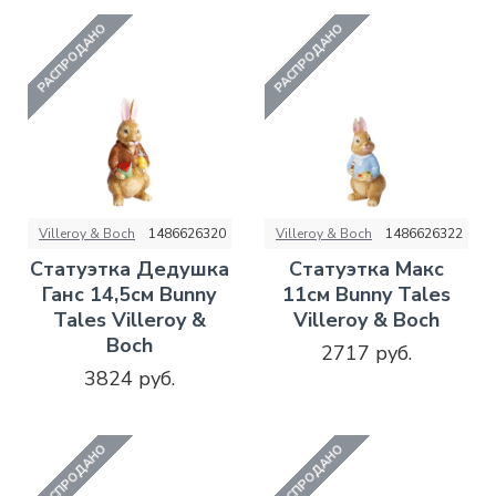
РАСПРОДАНО
РАСПРОДАНО
Villeroy & Boch
1486626320
Villeroy & Boch
1486626322
Статуэтка Дедушка
Статуэтка Макс
Ганс 14,5см Bunny
11см Bunny Tales
Tales Villeroy &
Villeroy & Boch
Boch
2717 руб.
3824 руб.
РАСПРОДАНО
РАСПРОДАНО