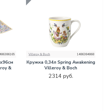
486386165
Villeroy & Boch
1486384868
2x96см
Кружка 0,34л Spring Awakening
eroy &
Villeroy & Boch
2314 руб.