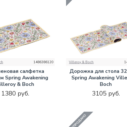
ch
1486386120
Villeroy & Boch
1
леновая салфетка
Дорожка для стола 3
м Spring Awakening
Spring Awakening Vill
illeroy & Boch
Boch
1380 руб.
3105 руб.
РАСПРОДАНО