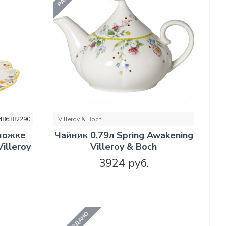
486382290
Villeroy & Boch
 ножке
Чайник 0,79л Spring Awakening
illeroy
Villeroy & Boch
3924 руб.