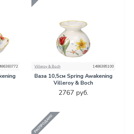
486383772
Villeroy & Boch
1486385100
kening
Ваза 10,5см Spring Awakening
Villeroy & Boch
2767 руб.
РАСПРОДАНО