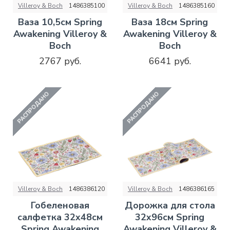
Villeroy & Boch
1486385100
Villeroy & Boch
1486385160
Ваза 10,5см Spring
Ваза 18см Spring
Awakening Villeroy &
Awakening Villeroy &
Boch
Boch
2767 руб.
6641 руб.
РАСПРОДАНО
РАСПРОДАНО
Villeroy & Boch
1486386120
Villeroy & Boch
1486386165
Гобеленовая
Дорожка для стола
салфетка 32x48см
32x96см Spring
Spring Awakening
Awakening Villeroy &