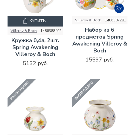
Villeroy & Boch
1486387281
КУПИТЬ
Набор из 6
Villeroy & Boch
1486388402
предметов Spring
Кружка 0,4л, 2шт.
Awakening Villeroy &
Spring Awakening
Boch
Villeroy & Boch
15597 руб.
5132 руб.
РАСПРОДАНО
РАСПРОДАНО