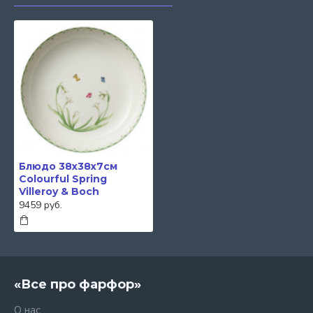
Блюдо 38х38х7см
Colourful Spring
Villeroy & Boch
9459 руб.
«Все про фарфор»
О нас