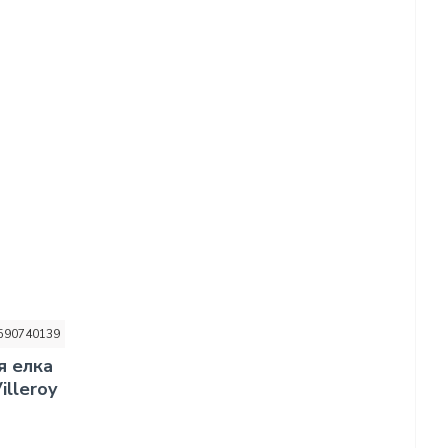
590740139
я елка
illeroy