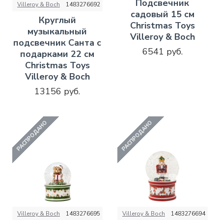
Подсвечник
Villeroy & Boch
1483276692
садовый 15 см
Круглый
Christmas Toys
музыкальный
Villeroy & Boch
подсвечник Санта с
6541 руб.
подарками 22 см
Christmas Toys
Villeroy & Boch
13156 руб.
РАСПРОДАНО
РАСПРОДАНО
Villeroy & Boch
1483276695
Villeroy & Boch
1483276694