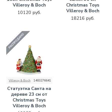
Villeroy & Boch
Christmas Toys
Villeroy & Boch
10120 руб.
18216 руб.
РАСПРОДАНО
Villeroy & Boch
1483276641
Статуэтка Санта на
дереве 23 см от
Christmas Toys
Villeroy & Boch