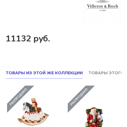
11132 руб.
ТОВАРЫ ИЗ ЭТОЙ ЖЕ КОЛЛЕКЦИИ
ТОВАРЫ ЭТОГО 
РАСПРОДАНО
РАСПРОДАНО