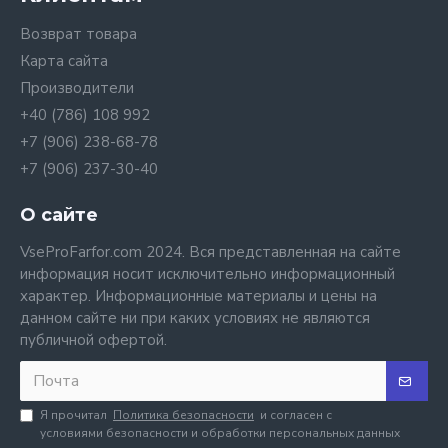
Возврат товара
Карта сайта
Производители
+40 (786) 108 992
+7 (906) 238-68-78
+7 (906) 237-30-40
О сайте
VseProFarfor.com 2024. Вся представленная на сайте
информация носит исключительно информационный
характер. Информационные материалы и цены на
данном сайте ни при каких условиях не являются
публичной офертой.
Я прочитал
Политика безопасности
и согласен с
условиями безопасности и обработки персональных данных