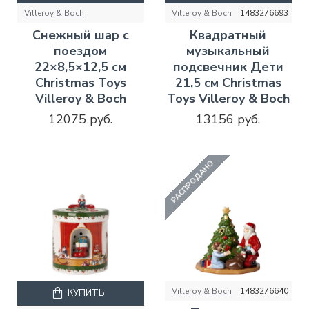
Villeroy & Boch
Villeroy & Boch
1483276693
Снежный шар с
Квадратный
поездом
музыкальный
22×8,5×12,5 см
подсвечник Дети
Christmas Toys
21,5 см Christmas
Villeroy & Boch
Toys Villeroy & Boch
12075 руб.
13156 руб.
РАСПРОДАНО
Villeroy & Boch
1483276640
КУПИТЬ