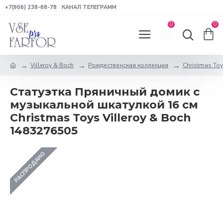
+7(906) 238-68-78
КАНАЛ ТЕЛЕГРАММ
0
0
Villeroy & Boch
Рождественская коллекция
Christmas To
Статуэтка Пряничный домик с
музыкальной шкатулкой 16 см
Christmas Toys Villeroy & Boch
1483276505
РАСПРОДАНО