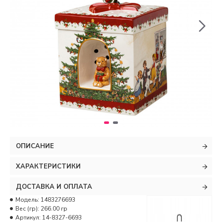
ОПИСАНИЕ
ХАРАКТЕРИСТИКИ
ДОСТАВКА И ОПЛАТА
Модель:
1483276693
Вес (гр):
266.00 гр
Артикул:
14-8327-6693