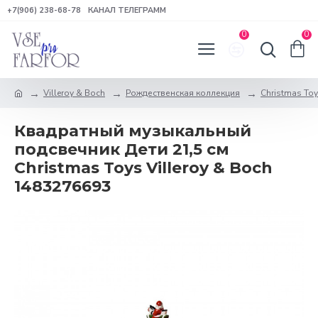
+7(906) 238-68-78
КАНАЛ ТЕЛЕГРАММ
0
0
Villeroy & Boch
Рождественская коллекция
Christmas To
Квадратный музыкальный
подсвечник Дети 21,5 см
Christmas Toys Villeroy & Boch
1483276693