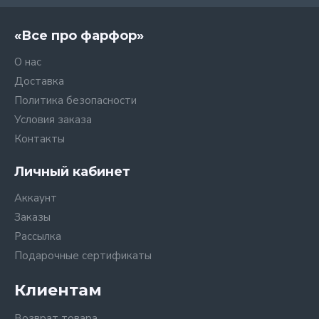
«Все про фарфор»
О нас
Доставка
Политика безопасности
Условия заказа
Контакты
Личный кабинет
Аккаунт
Заказы
Рассылка
Подарочные сертификаты
Клиентам
Возврат товара