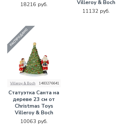
Villeroy & Boch
18216 руб.
11132 руб.
РАСПРОДАНО
Villeroy & Boch
1483276641
Статуэтка Санта на
дереве 23 см от
Christmas Toys
Villeroy & Boch
10063 руб.