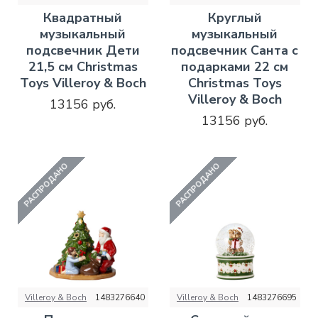
Квадратный
Круглый
музыкальный
музыкальный
подсвечник Дети
подсвечник Санта с
21,5 см Christmas
подарками 22 см
Toys Villeroy & Boch
Christmas Toys
Villeroy & Boch
13156 руб.
13156 руб.
РАСПРОДАНО
РАСПРОДАНО
Villeroy & Boch
1483276640
Villeroy & Boch
1483276695