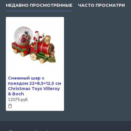
НЕДАВНО ПРОСМОТРЕННЫЕ
ЧАСТО ПРОСМАТРИВ
Снежный шар с
поездом 22×8,5×12,5 см
Christmas Toys Villeroy
& Boch
12075 руб.