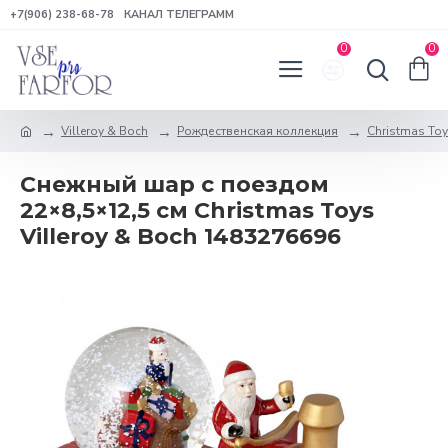
+7(906) 238-68-78
КАНАЛ ТЕЛЕГРАММ
0
0
Villeroy & Boch
Рождественская коллекция
Christmas To
Снежный шар с поездом
22×8,5×12,5 см Christmas Toys
Villeroy & Boch 1483276696