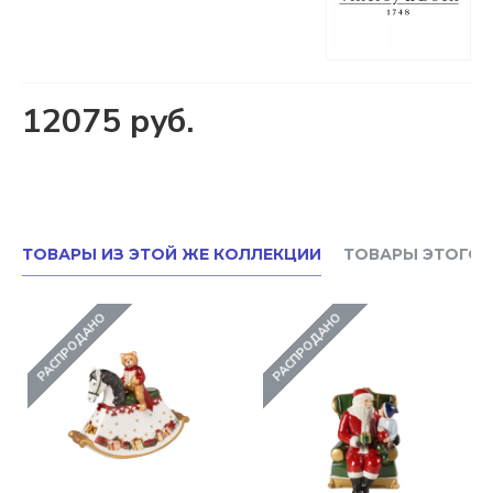
12075 руб.
ТОВАРЫ ИЗ ЭТОЙ ЖЕ КОЛЛЕКЦИИ
ТОВАРЫ ЭТОГО 
РАСПРОДАНО
РАСПРОДАНО