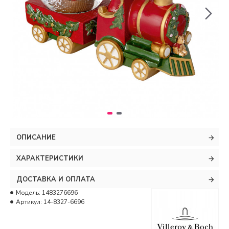
ОПИСАНИЕ
ХАРАКТЕРИСТИКИ
ДОСТАВКА И ОПЛАТА
Модель:
1483276696
Артикул:
14-8327-6696