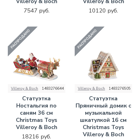
Villeroy & Boch
Villeroy & Boch
7547 руб.
10120 руб.
РАСПРОДАНО
РАСПРОДАНО
Villeroy & Boch
1483276644
Villeroy & Boch
1483276505
Статуэтка
Статуэтка
Ностальгия по
Пряничный домик с
саням 36 см
музыкальной
Christmas Toys
шкатулкой 16 см
Villeroy & Boch
Christmas Toys
Villeroy & Boch
18216 руб.