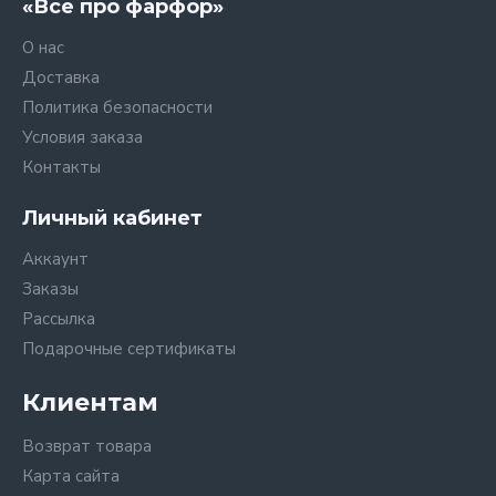
«Все про фарфор»
О нас
Доставка
Политика безопасности
Условия заказа
Контакты
Личный кабинет
Аккаунт
Заказы
Рассылка
Подарочные сертификаты
Клиентам
Возврат товара
Карта сайта