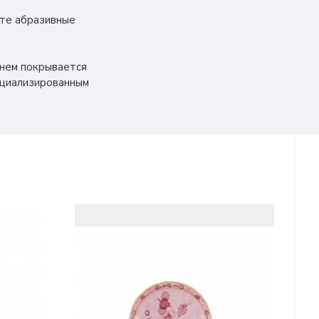
йте абразивные
енем покрывается
ециализированным