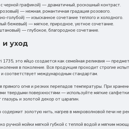
й с черной графикой) — драматичный, роскошный контраст.
о-розовый) — нежная, романтичная градация розового.
ежно-голубой) — изысканное сочетание теплого и холодного.
плый бежевый) — мягкое, природное, уютное сочетание.
аштановый) — глубокое, благородное сочетание.
 и уход
ori 1735, это яйцо создается как семейная реликвия — предм
околения в поколение. Вся продукция проходит строгие испыт
 и соответствует международным стандартам.
я прямого огня и резких перепадов температуры. При хранен
ими твердыми поверхностями — используйте мягкие салфетки
 глазурь и золотой декор от царапин.
о содержит золотую нить, нагрев в микроволновой печи не ре
ко ручной мойки мягкой губкой с теплой водой и мягким моющ