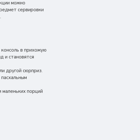
екции можно
предмет сервировки
.
, консоль в прихожую
яд и становятся
ли другой сюрприз.
м пасхальным
и маленьких порций