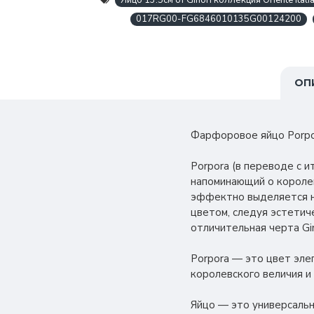
Яйцо 13.5см от Ginori коллекция Oriente Itali
017RG00-FG6846010135G00124200
ОП
Фарфоровое яйцо Porpora
Porpora (в переводе с 
напоминающий о королев
эффектно выделяется н
цветом, следуя эстетиче
отличительная черта Gi
Porpora — это цвет эле
королевского величия и
Яйцо — это универсальн