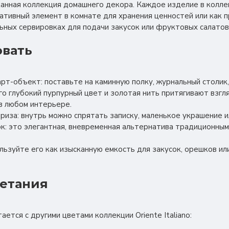
канная коллекция домашнего декора. Каждое изделие в колл
ативный элемент в комнате для хранения ценностей или как 
льных сервировках для подачи закусок или фруктовых салатов
овать
арт-объект: поставьте на каминную полку, журнальный столик
го глубокий пурпурный цвет и золотая нить притягивают взгл
в любом интерьере.
приза: внутрь можно спрятать записку, маленькое украшение и
ок: это элегантная, вневременная альтернатива традиционны
ользуйте его как изысканную емкость для закусок, орешков ил
четания
ается с другими цветами коллекции Oriente Italiano: