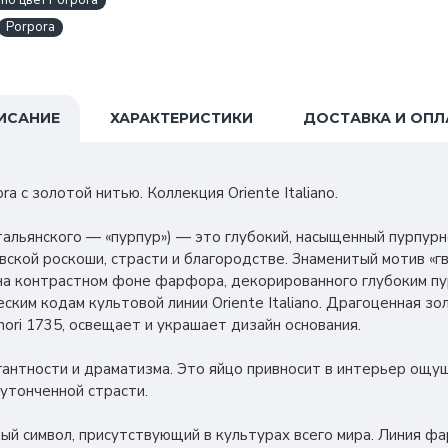
ano цвет Porpora
Porpora
ИСАНИЕ
ХАРАКТЕРИСТИКИ
ДОСТАВКА И ОПЛ
 с золотой нитью. Коллекция Oriente Italiano.
итальянского — «пурпур») — это глубокий, насыщенный пурпур
ской роскоши, страсти и благородстве. Знаменитый мотив «гв
а контрастном фоне фарфора, декорированного глубоким п
ским кодам культовой линии Oriente Italiano. Драгоценная зо
nori 1735, освещает и украшает дизайн основания.
гантности и драматизма. Это яйцо привносит в интерьер ощ
 утонченной страсти.
ый символ, присутствующий в культурах всего мира. Линия 