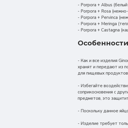
- Porpora + Albus (белы
- Porpora + Rosa (нежн
- Porpora + Pervinca (н
- Porpora + Meringa (те
- Porpora + Castagna (к
Особенности
- Как и все изделия Gin
хранят и передают из п
для пищевых продуктов
- Избегайте воздействи
соприкосновения с друг
предметов, это защитит
- Поскольку данное яйц
- Изделие требует толь