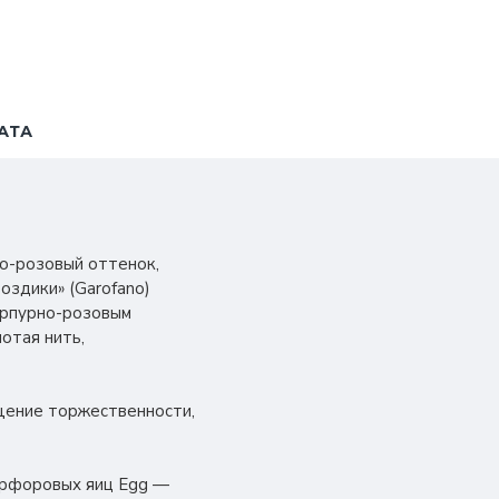
АТА
но-розовый оттенок,
оздики» (Garofano)
урпурно-розовым
лотая нить,
ущение торжественности,
фарфоровых яиц Egg —