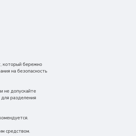
ет, который бережно
ания на безопасность
ии не допускайте
 для разделения
комендуется.
им средством.