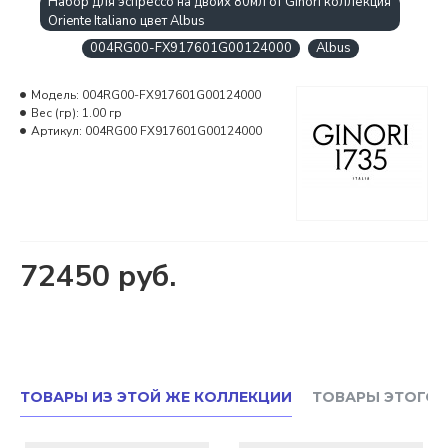
Набор для эспрессо на двоих 80мл от Ginori коллекция
Oriente Italiano цвет Albus
004RG00-FX917601G00124000
Albus
Модель:
004RG00-FX917601G00124000
Вес (гр):
1.00 гр
Артикул:
004RG00 FX917601G00124000
72450 руб.
ТОВАРЫ ИЗ ЭТОЙ ЖЕ КОЛЛЕКЦИИ
ТОВАРЫ ЭТОГО 