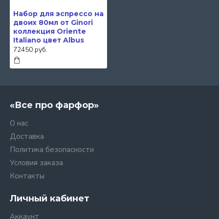
Набор для эспрессо на
двоих 80мл от Ginori
коллекция Oriente
Italiano цвет Albus
72450 руб.
«Все про фарфор»
О нас
Доставка
Политика безопасности
Условия заказа
Контакты
Личный кабинет
Аккаунт