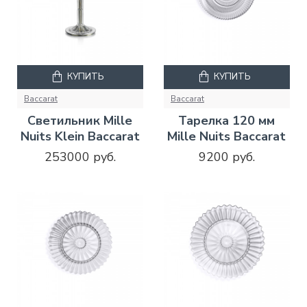
КУПИТЬ
КУПИТЬ
Baccarat
Baccarat
Светильник Mille
Тарелка 120 мм
Nuits Klein Baccarat
Mille Nuits Baccarat
253000 руб.
9200 руб.