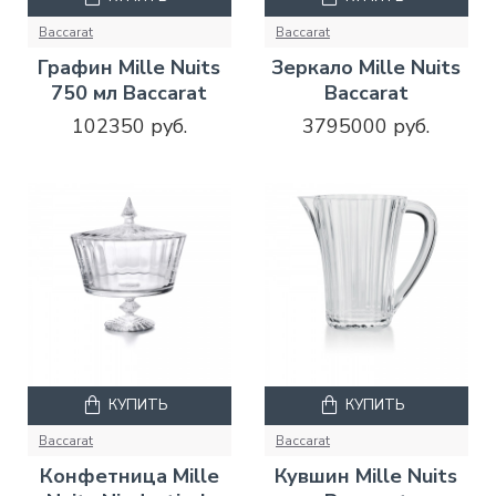
Baccarat
Baccarat
Графин Mille Nuits
Зеркало Mille Nuits
750 мл Baccarat
Baccarat
102350 руб.
3795000 руб.
КУПИТЬ
КУПИТЬ
Baccarat
Baccarat
Конфетница Mille
Кувшин Mille Nuits