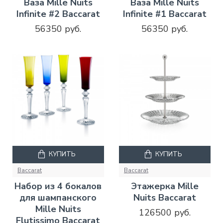
Ваза Mille Nuits
Ваза Mille Nuits
Infinite #2 Baccarat
Infinite #1 Baccarat
56350 руб.
56350 руб.
КУПИТЬ
КУПИТЬ
Baccarat
Baccarat
Набор из 4 бокалов
Этажерка Mille
для шампанского
Nuits Baccarat
Mille Nuits
126500 руб.
Flutissimo Baccarat