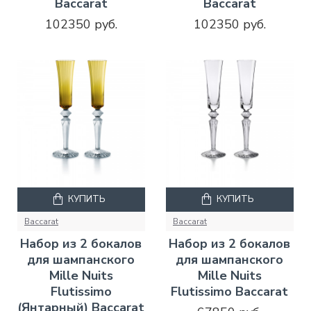
Baccarat
Baccarat
102350 руб.
102350 руб.
КУПИТЬ
КУПИТЬ
Baccarat
Baccarat
Набор из 2 бокалов
Набор из 2 бокалов
для шампанского
для шампанского
Mille Nuits
Mille Nuits
Flutissimo
Flutissimo Baccarat
(Янтарный) Baccarat