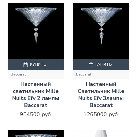
КУПИТЬ
КУПИТЬ
Baccarat
Baccarat
Настенный
Настенный
светильник Mille
Светильник Mille
Nuits Efv 2 лампы
Nuits Efv 3лампы
Baccarat
Baccarat
954500 руб.
1265000 руб.