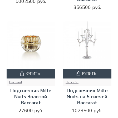
5002500 руб.
356500 руб.
КУПИТЬ
КУПИТЬ
Baccarat
Baccarat
Подсвечник Mille
Подсвечник Mille
Nuits Золотой
Nuits на 5 свечей
Baccarat
Baccarat
27600 руб.
1023500 руб.