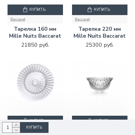
КУПИТЬ
КУПИТЬ
Baccarat
Baccarat
Тарелка 160 мм
Тарелка 220 мм
Mille Nuits Baccarat
Mille Nuits Baccarat
21850 руб.
25300 руб.
КУПИТЬ
КУПИТЬ
КУПИТЬ
Baccarat
Baccarat