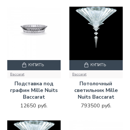
КУПИТЬ
КУПИТЬ
Baccarat
Baccarat
Подставка под
Потолочный
графин Mille Nuits
светильник Mille
Baccarat
Nuits Baccarat
12650 руб.
793500 руб.