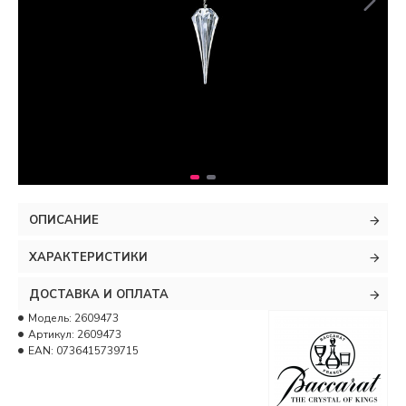
ОПИСАНИЕ
ХАРАКТЕРИСТИКИ
ДОСТАВКА И ОПЛАТА
Модель:
2609473
Артикул:
2609473
EAN:
0736415739715