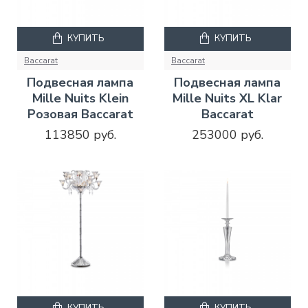
КУПИТЬ
КУПИТЬ
Baccarat
Baccarat
Подвесная лампа
Подвесная лампа
Mille Nuits Klein
Mille Nuits XL Klar
Розовая Baccarat
Baccarat
113850 руб.
253000 руб.
КУПИТЬ
КУПИТЬ