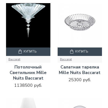
КУПИТЬ
КУПИТЬ
Baccarat
Baccarat
Потолочный
Салатная тарелка
Светильник Mille
Mille Nuits Baccarat
Nuits Baccarat
25300 руб.
1138500 руб.