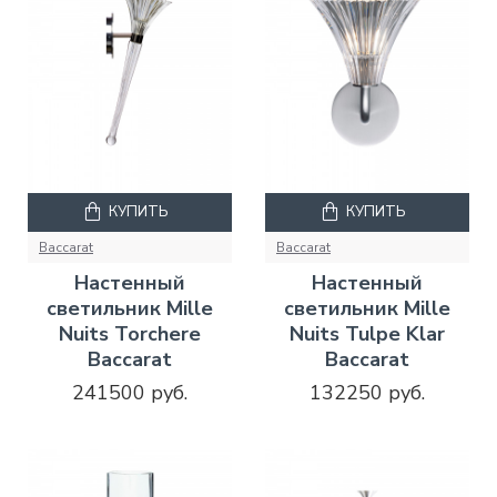
КУПИТЬ
КУПИТЬ
Baccarat
Baccarat
Настенный
Настенный
светильник Mille
светильник Mille
Nuits Torchere
Nuits Tulpe Klar
Baccarat
Baccarat
241500 руб.
132250 руб.