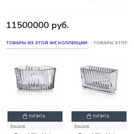
11500000 руб.
ТОВАРЫ ИЗ ЭТОЙ ЖЕ КОЛЛЕКЦИИ
ТОВАРЫ ЭТОГО 
КУПИТЬ
КУПИТЬ
Baccarat
Baccarat