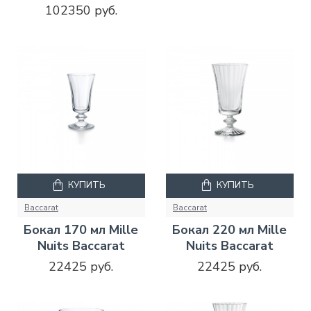
102350 руб.
КУПИТЬ
КУПИТЬ
Baccarat
Baccarat
Бокал 170 мл Mille
Бокал 220 мл Mille
Nuits Baccarat
Nuits Baccarat
22425 руб.
22425 руб.