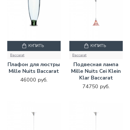
КУПИТЬ
КУПИТЬ
Baccarat
Baccarat
Плафон для люстры
Подвесная лампа
Mille Nuits Baccarat
Mille Nuits Cei Klein
Klar Baccarat
46000 руб.
74750 руб.