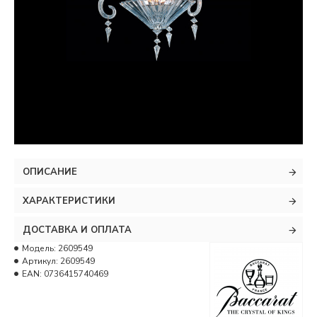
ОПИСАНИЕ
ХАРАКТЕРИСТИКИ
ДОСТАВКА И ОПЛАТА
Модель:
2609549
Артикул:
2609549
EAN:
0736415740469