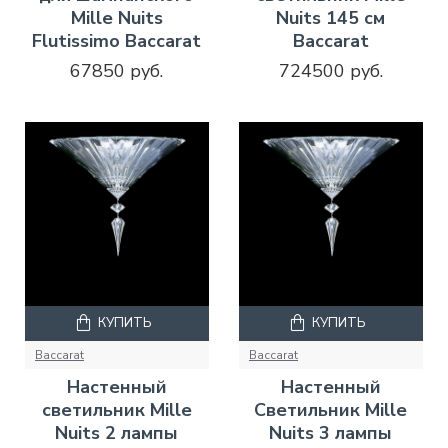
Mille Nuits
Nuits 145 см
Flutissimo Baccarat
Baccarat
67850 руб.
724500 руб.
КУПИТЬ
КУПИТЬ
Baccarat
Baccarat
Настенный
Настенный
светильник Mille
Светильник Mille
Nuits 2 лампы
Nuits 3 лампы