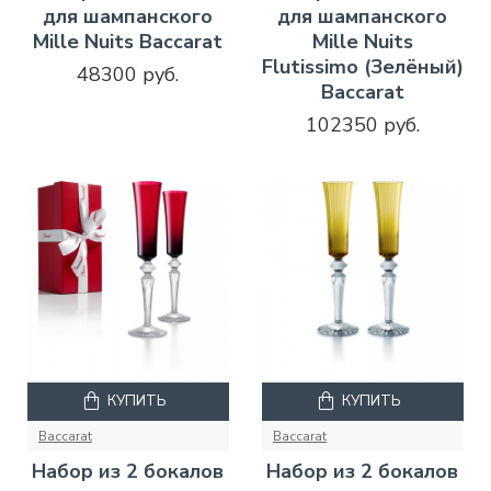
для шампанского
для шампанского
Mille Nuits Baccarat
Mille Nuits
Flutissimo (Зелёный)
48300 руб.
Baccarat
102350 руб.
КУПИТЬ
КУПИТЬ
Baccarat
Baccarat
Набор из 2 бокалов
Набор из 2 бокалов