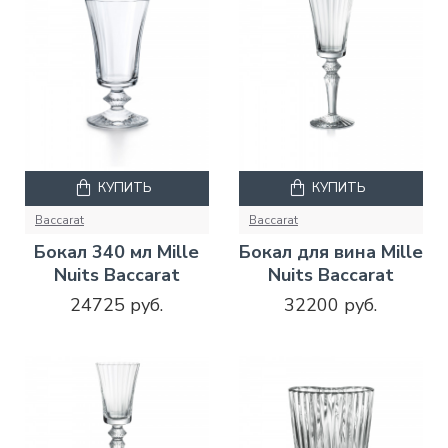
КУПИТЬ
КУПИТЬ
Baccarat
Baccarat
Бокал 340 мл Mille
Бокал для вина Mille
Nuits Baccarat
Nuits Baccarat
24725 руб.
32200 руб.