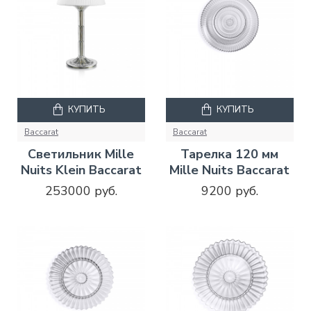
КУПИТЬ
КУПИТЬ
Baccarat
Baccarat
Светильник Mille
Тарелка 120 мм
Nuits Klein Baccarat
Mille Nuits Baccarat
253000 руб.
9200 руб.