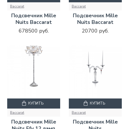
Baccarat
Baccarat
Подсвечник Mille
Подсвечник Mille
Nuits Baccarat
Nuits Baccarat
678500 руб.
20700 руб.
КУПИТЬ
КУПИТЬ
Baccarat
Baccarat
Подсвечник Mille
Подсвечник Mille
Nuits Efv 12 ламп
Nuits