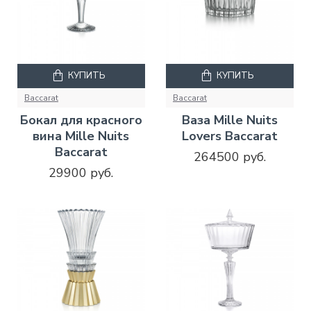
КУПИТЬ
КУПИТЬ
Baccarat
Baccarat
Бокал для красного
Ваза Mille Nuits
вина Mille Nuits
Lovers Baccarat
Baccarat
264500 руб.
29900 руб.