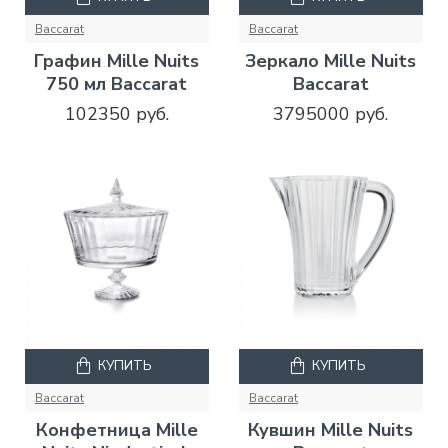
Baccarat
Baccarat
Графин Mille Nuits
Зеркало Mille Nuits
750 мл Baccarat
Baccarat
102350 руб.
3795000 руб.
КУПИТЬ
КУПИТЬ
Baccarat
Baccarat
Конфетница Mille
Кувшин Mille Nuits