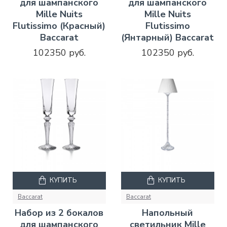
для шампанского
для шампанского
Mille Nuits
Mille Nuits
Flutissimo (Красный)
Flutissimo
Baccarat
(Янтарный) Baccarat
102350 руб.
102350 руб.
КУПИТЬ
КУПИТЬ
Baccarat
Baccarat
Набор из 2 бокалов
Напольный
для шампанского
светильник Mille