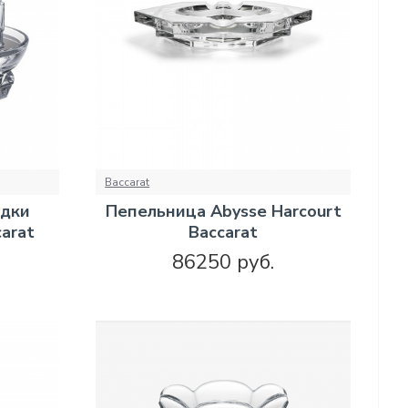
Baccarat
одки
Пепельница Abysse Harcourt
carat
Baccarat
86250 руб.