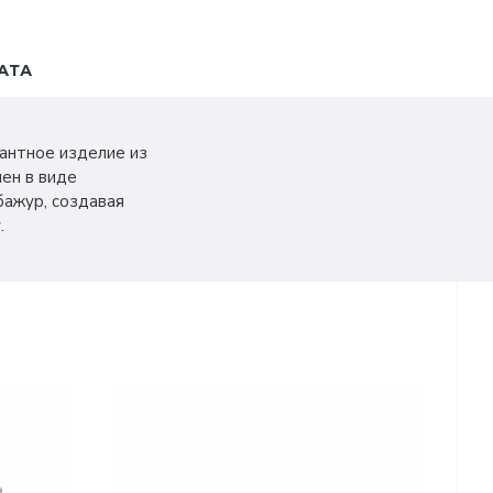
АТА
гантное изделие из
нен в виде
бажур, создавая
.