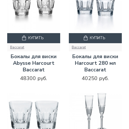
КУПИТЬ
КУПИТЬ
Baccarat
Baccarat
Бокалы для виски
Бокалы для виски
Abysse Harcourt
Harcourt 280 мл
Baccarat
Baccarat
48300 руб.
40250 руб.