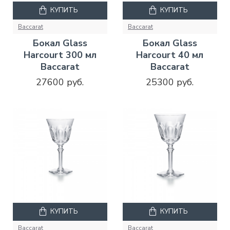
КУПИТЬ
КУПИТЬ
Baccarat
Baccarat
Бокал Glass
Бокал Glass
Harcourt 300 мл
Harcourt 40 мл
Baccarat
Baccarat
27600 руб.
25300 руб.
КУПИТЬ
КУПИТЬ
Baccarat
Baccarat