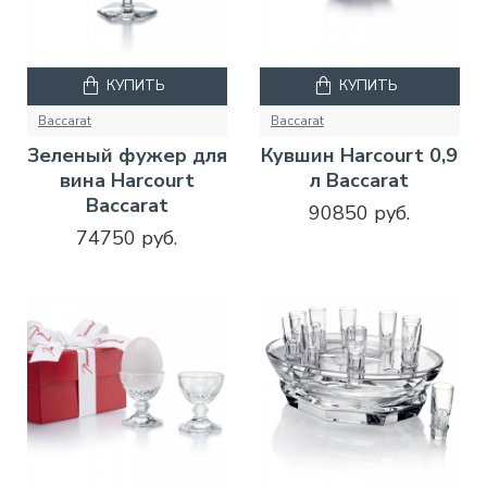
КУПИТЬ
КУПИТЬ
Baccarat
Baccarat
Зеленый фужер для
Кувшин Harcourt 0,9
вина Harcourt
л Baccarat
Baccarat
90850 руб.
74750 руб.