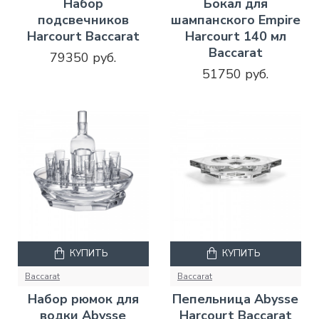
Набор
Бокал для
подсвечников
шампанского Empire
Harcourt Baccarat
Harcourt 140 мл
Baccarat
79350 руб.
51750 руб.
КУПИТЬ
КУПИТЬ
Baccarat
Baccarat
Набор рюмок для
Пепельница Abysse
водки Abysse
Harcourt Baccarat