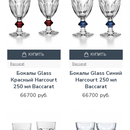
КУПИТЬ
КУПИТЬ
Baccarat
Baccarat
Бокалы Glass
Бокалы Glass Синий
Красный Harcourt
Harcourt 250 мл
250 мл Baccarat
Baccarat
66700 руб.
66700 руб.