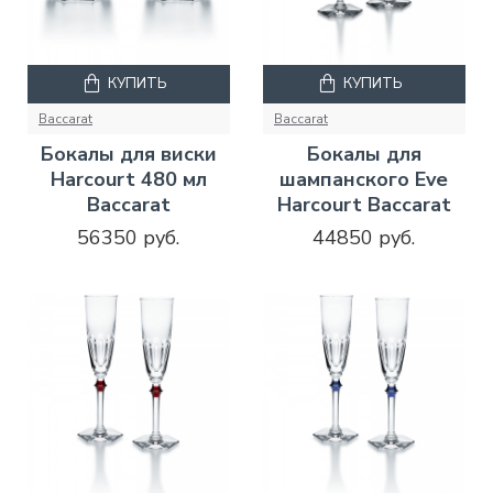
КУПИТЬ
КУПИТЬ
Baccarat
Baccarat
Бокалы для виски
Бокалы для
Harcourt 480 мл
шампанского Eve
Baccarat
Harcourt Baccarat
56350 руб.
44850 руб.