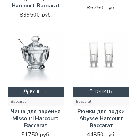
Harcourt Baccarat
86250 руб.
839500 руб.
КУПИТЬ
КУПИТЬ
Baccarat
Baccarat
Чаша для варенья
Рюмки для водки
Missouri Harcourt
Abysse Harcourt
Baccarat
Baccarat
51750 руб.
44850 руб.