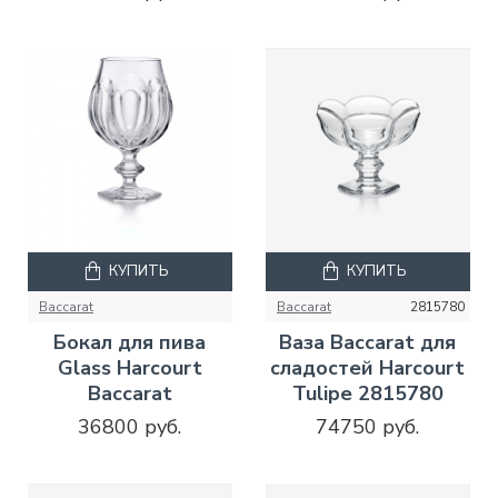
КУПИТЬ
КУПИТЬ
Baccarat
Baccarat
2815780
Бокал для пива
Ваза Baccarat для
Glass Harcourt
сладостей Harcourt
Baccarat
Tulipe 2815780
36800 руб.
74750 руб.