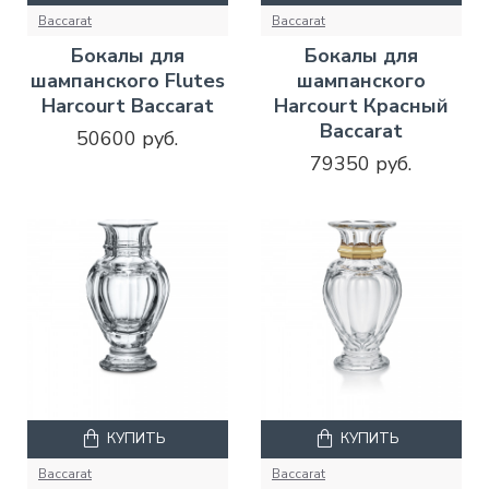
Baccarat
Baccarat
Бокалы для
Бокалы для
шампанского Flutes
шампанского
Harcourt Baccarat
Harcourt Красный
Baccarat
50600 руб.
79350 руб.
КУПИТЬ
КУПИТЬ
Baccarat
Baccarat