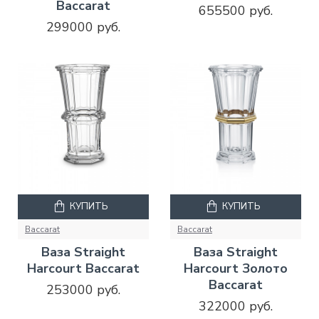
Baccarat
655500 руб.
299000 руб.
КУПИТЬ
КУПИТЬ
Baccarat
Baccarat
Ваза Straight
Ваза Straight
Harcourt Baccarat
Harcourt Золото
Baccarat
253000 руб.
322000 руб.