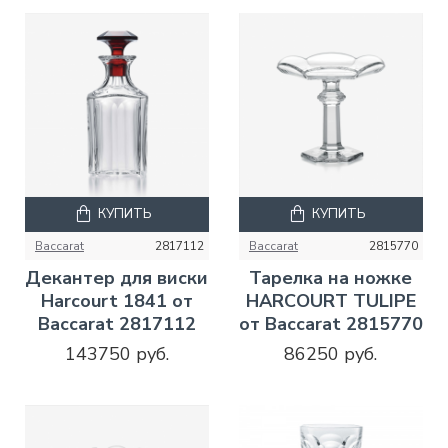
КУПИТЬ
КУПИТЬ
Baccarat
2817112
Baccarat
2815770
Декантер для виски
Тарелка на ножке
Harcourt 1841 от
HARCOURT TULIPE
Baccarat 2817112
от Baccarat 2815770
143750 руб.
86250 руб.