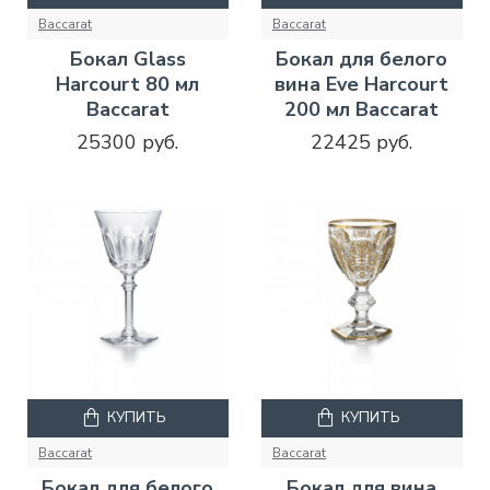
Baccarat
Baccarat
Бокал Glass
Бокал для белого
Harcourt 80 мл
вина Eve Harcourt
Baccarat
200 мл Baccarat
25300 руб.
22425 руб.
КУПИТЬ
КУПИТЬ
Baccarat
Baccarat
Бокал для белого
Бокал для вина