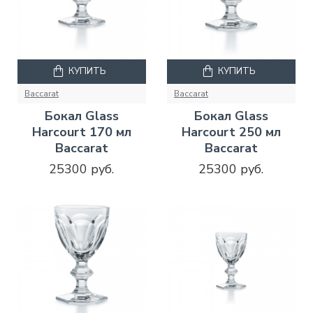
КУПИТЬ
КУПИТЬ
Baccarat
Baccarat
Бокал Glass
Бокал Glass
Harcourt 170 мл
Harcourt 250 мл
Baccarat
Baccarat
25300 руб.
25300 руб.