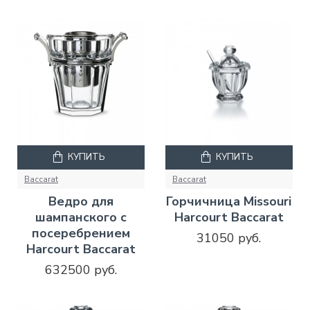
КУПИТЬ
КУПИТЬ
Baccarat
Baccarat
Ведро для
Горчичница Missouri
шампанского с
Harcourt Baccarat
посеребрением
31050 руб.
Harcourt Baccarat
632500 руб.