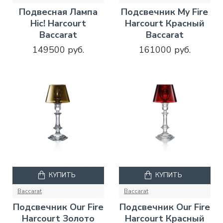
Подвесная Лампа
Подсвечник My Fire
Hic! Harcourt
Harcourt Красный
Baccarat
Baccarat
149500 руб.
161000 руб.
КУПИТЬ
КУПИТЬ
Baccarat
Baccarat
Подсвечник Our Fire
Подсвечник Our Fire
Harcourt Золото
Harcourt Красный