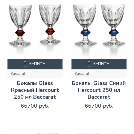
КУПИТЬ
КУПИТЬ
Baccarat
Baccarat
Бокалы Glass
Бокалы Glass Синий
Красный Harcourt
Harcourt 250 мл
250 мл Baccarat
Baccarat
66700 руб.
66700 руб.