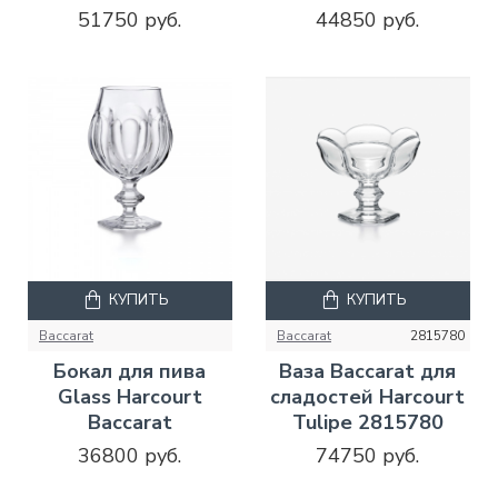
51750 руб.
44850 руб.
КУПИТЬ
КУПИТЬ
Baccarat
Baccarat
2815780
Бокал для пива
Ваза Baccarat для
Glass Harcourt
сладостей Harcourt
Baccarat
Tulipe 2815780
36800 руб.
74750 руб.