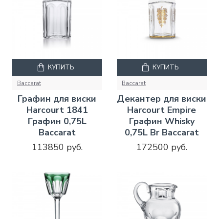
КУПИТЬ
КУПИТЬ
Baccarat
Baccarat
Графин для виски
Декантер для виски
Harcourt 1841
Harcourt Empire
Графин 0,75L
Графин Whisky
Baccarat
0,75L Br Baccarat
113850 руб.
172500 руб.