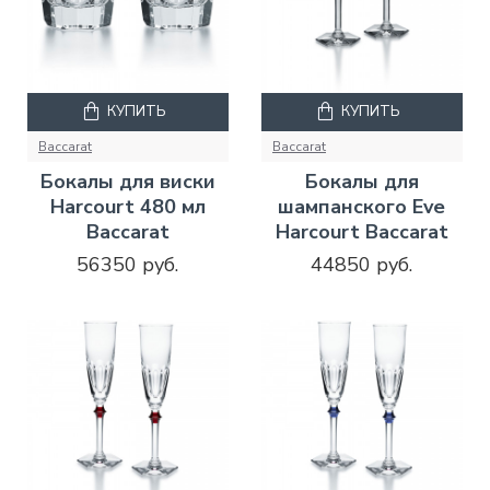
КУПИТЬ
КУПИТЬ
Baccarat
Baccarat
Бокалы для виски
Бокалы для
Harcourt 480 мл
шампанского Eve
Baccarat
Harcourt Baccarat
56350 руб.
44850 руб.