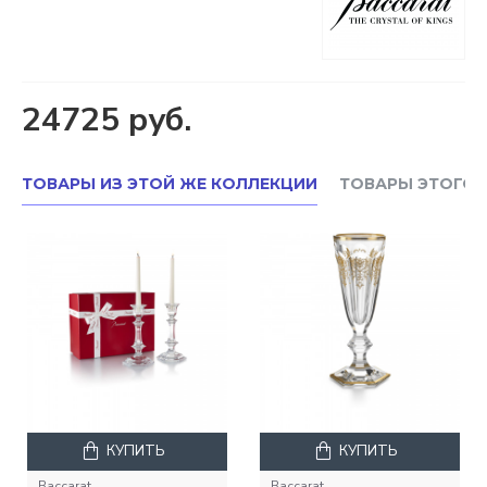
24725 руб.
ТОВАРЫ ИЗ ЭТОЙ ЖЕ КОЛЛЕКЦИИ
ТОВАРЫ ЭТОГО 
КУПИТЬ
КУПИТЬ
Baccarat
Baccarat