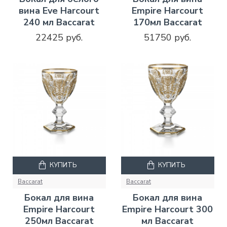
вина Eve Harcourt
Empire Harcourt
240 мл Baccarat
170мл Baccarat
22425 руб.
51750 руб.
КУПИТЬ
КУПИТЬ
Baccarat
Baccarat
Бокал для вина
Бокал для вина
Empire Harcourt
Empire Harcourt 300
250мл Baccarat
мл Baccarat