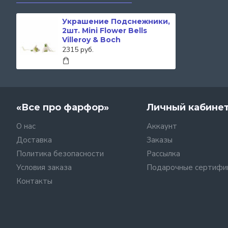
Украшение Подснежники,
2шт. Mini Flower Bells
Villeroy & Boch
2315 руб.
«Все про фарфор»
Личный кабине
О нас
Аккаунт
Доставка
Заказы
Политика безопасности
Рассылка
Условия заказа
Подарочные сертифи
Контакты