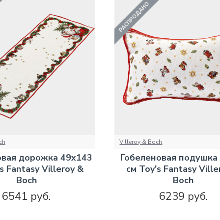
РАСПРОДАНО
ch
Villeroy & Boch
овая дорожка 49x143
Гобеленовая подушка
s Fantasy Villeroy &
см Toy's Fantasy Ville
Boch
Boch
6541 руб.
6239 руб.