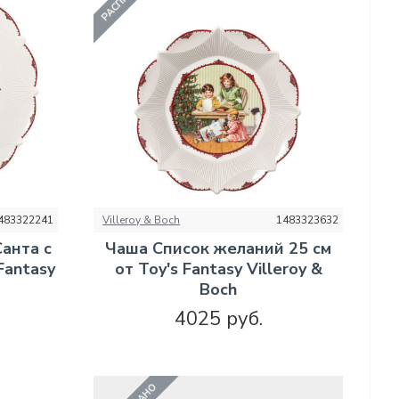
483322241
Villeroy & Boch
1483323632
анта с
Чаша Список желаний 25 см
Fantasy
от Toy's Fantasy Villeroy &
Boch
4025 руб.