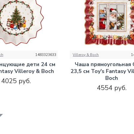
ch
1483323633
Villeroy & Boch
1
нцующие дети 24 см
Чаша прямоугольная 
ntasy Villeroy & Boch
23,5 см Toy's Fantasy Vi
Boch
4025 руб.
4554 руб.