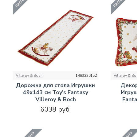
Villeroy & Boch
1483326152
Villeroy & Bo
Дорожка для стола Игрушки
Декор
49x143 см Toy's Fantasy
Игруш
Villeroy & Boch
Fanta
6038 руб.