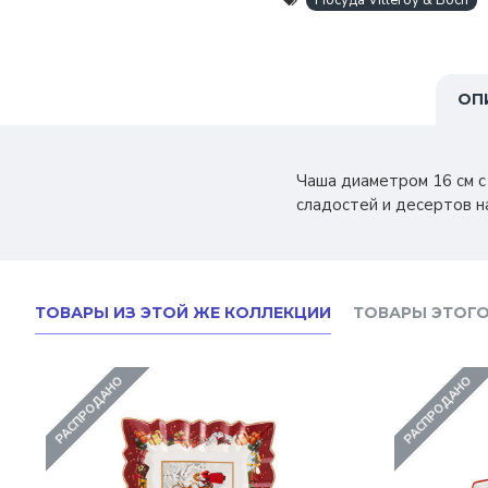
Посуда Villeroy & Boch
ОП
Чаша диаметром 16 см с
сладостей и десертов н
ТОВАРЫ ИЗ ЭТОЙ ЖЕ КОЛЛЕКЦИИ
ТОВАРЫ ЭТОГО
РАСПРОДАНО
РАСПРОДАНО