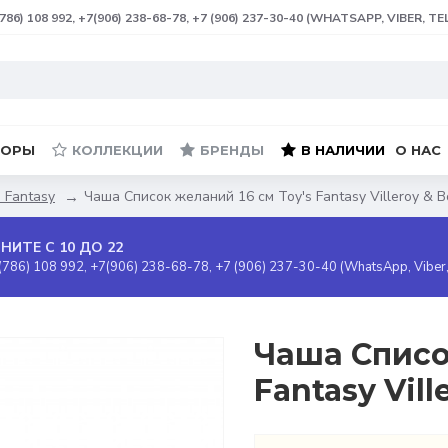
(786) 108 992, +7(906) 238-68-78, +7 (906) 237-30-40 (WHATSAPP, VIBER, T
БОРЫ
КОЛЛЕКЦИИ
БРЕНДЫ
В НАЛИЧИИ
О НАС
s Fantasy
Чаша Список желаний 16 см Toy's Fantasy Villeroy & B
НИТЕ С 10 ДО 22
(786) 108 992, +7(906) 238-68-78, +7 (906) 237-30-40 (WhatsApp, Viber
Чаша Списо
Fantasy Vil