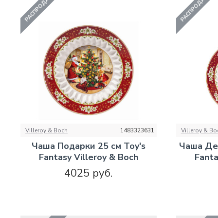
РАСПРОДАНО
РАСПРОДАНО
Villeroy & Boch
1483323631
Villeroy & Bo
Чаша Подарки 25 см Toy's
Чаша Дет
Fantasy Villeroy & Boch
Fanta
4025 руб.