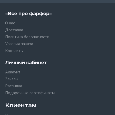
«Все про фарфор»
О нас
Доставка
Политика безопасности
Условия заказа
Контакты
Личный кабинет
Аккаунт
Заказы
Рассылка
Подарочные сертификаты
Клиентам