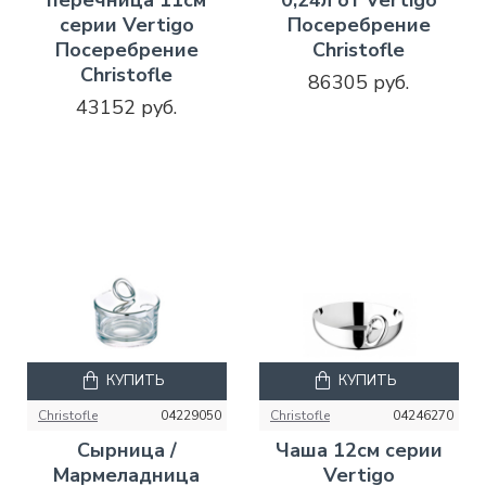
перечница 11см
0,24л от Vertigo
серии Vertigo
Посеребрение
Посеребрение
Christofle
Christofle
86305 руб.
43152 руб.
КУПИТЬ
КУПИТЬ
Christofle
04229050
Christofle
04246270
Сырница /
Чаша 12см серии
Мармеладница
Vertigo