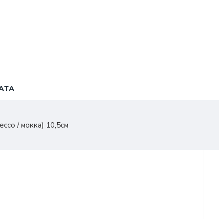
АТА
со / мокка) 10,5см