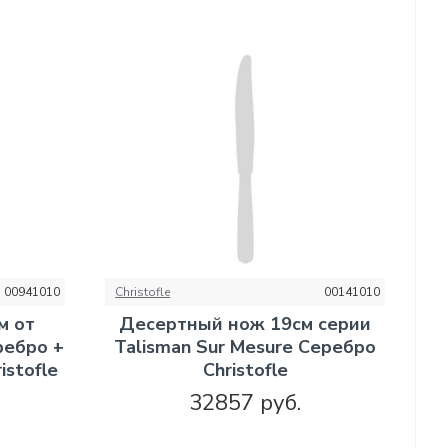
00941010
Christofle
00141010
м от
Десертный нож 19см серии
ребро +
Talisman Sur Mesure Серебро
istofle
Christofle
32857 руб.