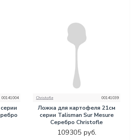
00141004
Christofle
00141039
 серии
Ложка для картофеля 21см
еребро
серии Talisman Sur Mesure
Серебро Christofle
109305 руб.