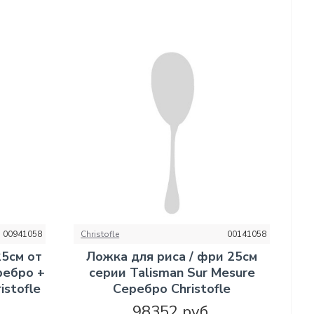
00941058
Christofle
00141058
25см от
Ложка для риса / фри 25см
ребро +
серии Talisman Sur Mesure
istofle
Серебро Christofle
98352 руб.