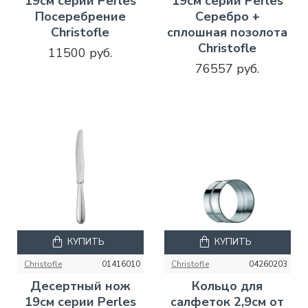
19см серии Perles
19см серии Perles
Посеребрение
Серебро +
Christofle
сплошная позолота
Christofle
11500 руб.
76557 руб.
КУПИТЬ
КУПИТЬ
Christofle
01416010
Christofle
04260203
Десертный нож
Кольцо для
19см серии Perles
салфеток 2,9см от