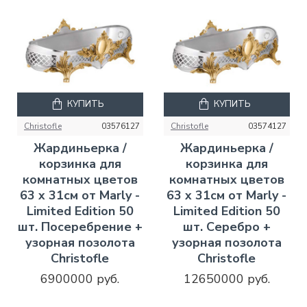
КУПИТЬ
КУПИТЬ
Christofle
03576127
Christofle
03574127
Жардиньерка /
Жардиньерка /
корзинка для
корзинка для
комнатных цветов
комнатных цветов
63 x 31см от Marly -
63 x 31см от Marly -
Limited Edition 50
Limited Edition 50
шт. Посеребрение +
шт. Серебро +
узорная позолота
узорная позолота
Christofle
Christofle
6900000 руб.
12650000 руб.