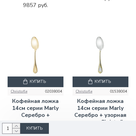
9857 руб.
КУПИТЬ
КУПИТЬ
Christofle
02038004
Christofle
01538004
Кофейная ложка
Кофейная ложка
14см серии Marly
14см серии Marly
Серебро +
Серебро + узорная
сплошная позолота
позолота Christofle
Christofle
КУПИТЬ
74805 руб.