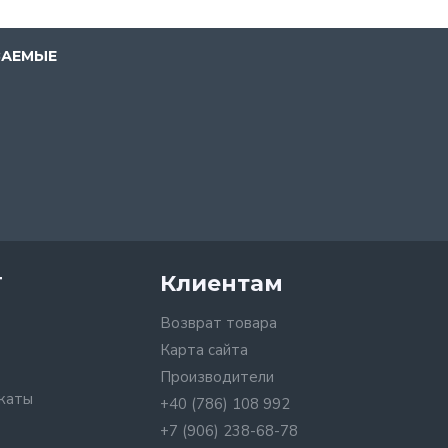
ВАЕМЫЕ
т
Клиентам
Возврат товара
Карта сайта
Производители
каты
+40 (786) 108 992
+7 (906) 238-68-78