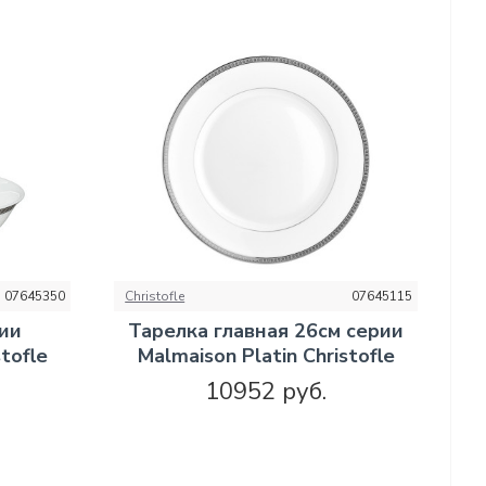
07645350
Christofle
07645115
рии
Тарелка главная 26см серии
tofle
Malmaison Platin Christofle
10952 руб.