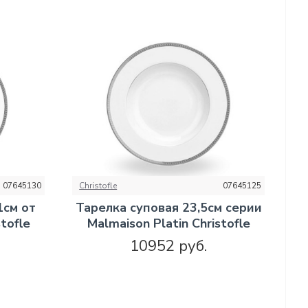
07645130
Christofle
07645125
1см от
Тарелка суповая 23,5см серии
tofle
Malmaison Platin Christofle
10952 руб.