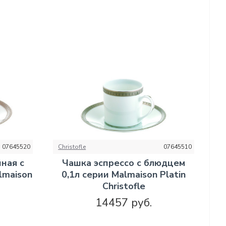
07645520
Christofle
07645510
ная с
Чашка эспрессо с блюдцем
lmaison
0,1л серии Malmaison Platin
Christofle
14457 руб.