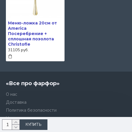
Меню-ложка 20см от
America
Посеребрение +
сплошная позолота
Christofle
31105 руб.
«Все про фарфор»
О нас
Доставка
Политика безопасности
Условия заказа
КУПИТЬ
Контакты