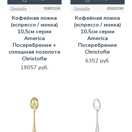
Christofle
00801036
Christofle
00001036
Кофейная ложка
Кофейная ложка
(эспрессо / мокка)
(эспрессо / мокка)
10,5см серии
10,5см серии
America
America
Посеребрение +
Посеребрение
сплошная позолота
Christofle
Christofle
6352 руб.
19057 руб.