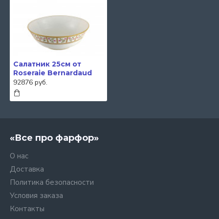
Салатник 25см от
Roseraie Bernardaud
92876 руб.
«Все про фарфор»
О нас
Доставка
Политика безопасности
Условия заказа
Контакты