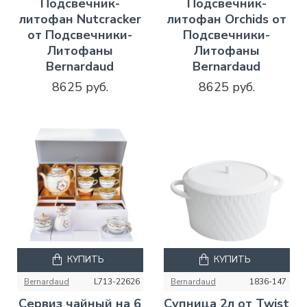
Подсвечник-
Подсвечник-
литофан Nutcracker
литофан Orchids от
от Подсвечники-
Подсвечники-
Литофаны
Литофаны
Bernardaud
Bernardaud
8625 руб.
8625 руб.
КУПИТЬ
КУПИТЬ
Bernardaud
L713-22626
Bernardaud
1836-147
Сервиз чайный на 6
Супница 2л от Twist