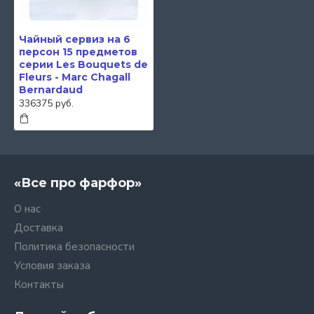
Чайный сервиз на 6
персон 15 предметов
серии Les Bouquets de
Fleurs - Marc Chagall
Bernardaud
336375 руб.
«Все про фарфор»
О нас
Доставка
Политика безопасности
Условия заказа
Контакты